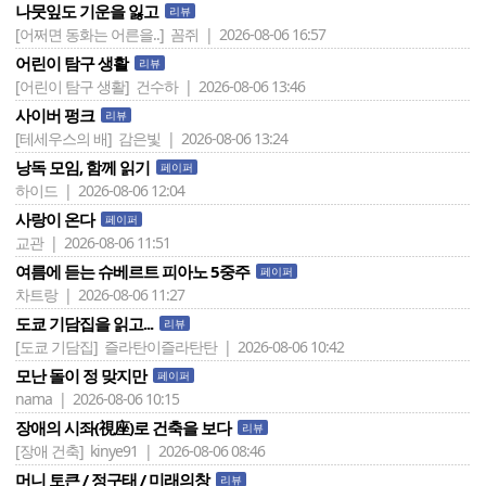
나뭇잎도 기운을 잃고
리뷰
[어쩌면 동화는 어른을..]
꼼쥐 | 2026-08-06 16:57
어린이 탐구 생활
리뷰
[어린이 탐구 생활]
건수하 | 2026-08-06 13:46
사이버 펑크
리뷰
[테세우스의 배]
감은빛 | 2026-08-06 13:24
낭독 모임, 함께 읽기
페이퍼
하이드 | 2026-08-06 12:04
사랑이 온다
페이퍼
교관 | 2026-08-06 11:51
여름에 듣는 슈베르트 피아노 5중주
페이퍼
차트랑 | 2026-08-06 11:27
도쿄 기담집을 읽고...
리뷰
[도쿄 기담집]
즐라탄이즐라탄탄 | 2026-08-06 10:42
모난 돌이 정 맞지만
페이퍼
nama | 2026-08-06 10:15
장애의 시좌(視座)로 건축을 보다
리뷰
[장애 건축]
kinye91 | 2026-08-06 08:46
머니 토큰 / 정구태 / 미래의창
리뷰