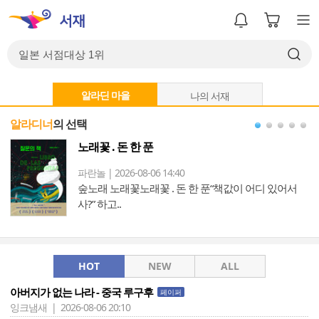
알라딘 마을
나의 서재
알라디너
의 선택
간
노래꽃 . 돈 한 푼
파란놀 | 2026-08-06 14:40
숲노래 노래꽃노래꽃 . 돈 한 푼“책값이 어디 있어서
T
사?” 하고..
HOT
NEW
ALL
아버지가 없는 나라 - 중국 루구후
페이퍼
잉크냄새 | 2026-08-06 20:10