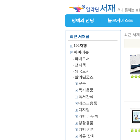
명예의 전당
블로거베스트
최근 서
최근 서재글
100자평
마이리뷰
국내도서
전자책
외국도서
알라딘굿즈
문구
독서용품
독서간식
데스크용품
디지털
가방·파우치
생활용품
리빙·키친
의류·잡화