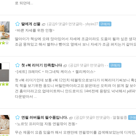
로 되던데...
딸에게 선물
(공감0 댓글0 먼댓글0)
-
yhyire27
구매자
<바른 자세를 위한 인형>
딸아이가 책상에 오래 앉아있어서 자세에 조금이라도 도움이 될까 싶은 생각
조금 뭉쳐있고 해서 별하나 뺐어요 옆에서 보니 자세가 조금 펴지는거 같아
첫 e북 리더기 만족합니다
(공감0 댓글0 먼댓글0)
-
-
구매자
<[세트] 크레마C + 마그네틱 케이스 + 젤리케이스>
첫 e북 리더기인데 보통 e북 12인치 테블릿으로보다가 이북리더기써보니 
직 책을 보기위한 용도니 버틸만하더라고요.밝은데선 오히려 더 밝게 잘 보
건 흠이더라고요.업데이트하니 안드로이드 14버전에 용량도 넉넉해서 pdf
다운받아서 ...
연필 러버들의 필수품입니다.
(공감0 댓글0 먼댓글0)
-
열혈필중
구매
<노르잇 프리미엄 자동 연필깎이 전동>
무슨 제품이 요즘 있을까 해서 오랜만에 연필깎이를 검색해보았는데 디자인, A