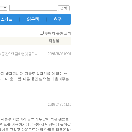
검색
뉴스피드
읽은책
친구
구매자 글만 보기
작성일
2026-08-08 09:01
(공감0 댓글0 먼댓글0)
-
다 생각됩니다. 지금도 악력기를 더 많이 쓰
 미끄러운 느낌. 다른 물건 살짝 높이 올려주는
2026-07-30 11:19
서 사용후 처음이라 금액의 부담이 적은 팬텀을
사이트를 이용하기에 궁금해서 만권당에 들어갔
되네요 그리고 다운로드가 잘 안되요 타앱은 바