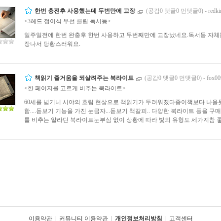
한번 충전후 사용했는데 두번만에 고장
(공감0 댓글0 먼댓글0)
-
redk
<3헤드 접이식 무선 클립 독서등>
일주일전에 한번 완충후 한번 사용하고 두번째만에 고장났네요.독서등 자체
장나서 당황스러워요.
책읽기 즐거움을 되살려주는 북라이트
(공감0 댓글0 먼댓글0)
-
fox00
<한 페이지를 고르게 비추는 북라이트>
60세를 넘기니 시야의 흐림 현상으로 책읽기가 두려워졌다종이책보다 나을
함....돋보기 기능을 가진 눈금자...돋보기 책갈피.. 다양한 북라이트 등
를 비추는 알라딘 북라이트눈부심 없이 상황에 따라 빛의 유형도 세가지참 
이용약관
|
커뮤니티 이용약관
|
개인정보처리방침
|
고객센터