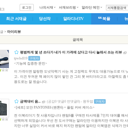
|
나의서재
ｌ
서재브리핑
ｌ
알라딘 메인
ｌ
로그인
서재통합검색
최근 서재글
당선작
알라디너TV
북플
재글
>
마이리뷰
글제목
평범하게 몇 년 쓰다가 내가 이 가격에 샀다고 다시 놀래서 쓰는 리뷰
tpwlsdl19
구매자
<기능에 집중한 문진>
이 가격이면 말랑한 도넛악력기 사는 게 고정력도 무게도 대용가능으로 더 낫
고.. 이건 두꺼운 책 페이지 많이 쌓인 건 그리 못 버티더라고요. 마찰력도 좀
용도로는 잘 썼습니다.
금액대비 음...
(공감0 댓글0 먼댓글0)
-
원두맘
구매자
<[세트] 모안 PANTONE6 (팬톤6) + 플립 커버 케이스>
전 이북리더기 첫 사용자입니다 팬텀6를 구매전 타사제품 7인치 대여를 해
선택하게 되었습니다 우선 전 도서구매는 알라딘만 이용하지만 이북은 타 
지만 너무 실망이 커서 바로 해지 하지만 팬텀에 알라딘 이북앱은 삭제가 안