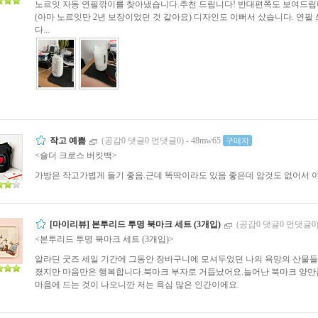
노르잇 자동 연필깎이를 찾아냈습니다.추천 드립니다! 반대편쪽도 보여드립니다
(아마 노르잇만 2년 보장이었던 것 같아요) 디자인도 이뻐서 샀습니다. 연
다...
작고 예쁨
(공감0 댓글0 먼댓글0)
-
48mw65
구매자
<숄더 크로스 버킷백>
가방은 작고가볍게 들기 좋음.근데 똑딱이라도 있음 좋은데 암것도 없어서 
[마이리뷰] 본투리드 투명 북마크 세트 (3개입)
(공감0 댓글0 먼댓글0
<본투리드 투명 북마크 세트 (3개입)>
알라딘 굿즈 세일 기간에 그동안 장바구니에 모셔두었던 나의 욕망의 산물들
졌지만 마음만은 행복합니다.북마크 부자로 거듭났어요.늘어난 북마크 양만
마음에 드는 것이 나오니깐 저는 욕심 많은 인간이에요.