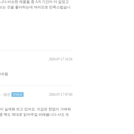
.비슷한 제품들 중 A/S 기간이 더 길었고
필 쓰는 것을 좋아하는데 여러모로 만족스럽습니
2026-07-17 14:36
아쉬읨
2026-07-17 07:00
)
-
양군
구매자
이 실제화 되고 있어요. 지갑은 한없이 가벼워
큼 책도 제대로 읽어주길 바래봅니다.사도 또