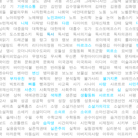
몽
구토
국제중
궁도
권태
귀농
귀신고래
그래픽디자인
그림책
글로벌
시장
기
기운의소통
김만
김민영
김수영을위하여
김애란
김원중
김화영
제들
꿀벌의우화
나직한목소리
나희덕
네안데르탈인
노동
노래
노벨문학
제
노아의방주
노예해방
노인과바다
노트
논리학
논술
논어
놈촘스키
뉴턴적세계
니체
다락방
다문화
다윈
다이어트
단재신채호
단테
달력
심리학
대중음악
대학현실
대한제국
대홍수
도가
도스또에프스키
도스또
스끼
도스토옙스키
독립
독서
독서법
독서의기술
독서치료
독자의권리
화읽기
드레곤볼
뜸
랑그
랑크
랭보
로랑바르트
로마제국
로티
롤라야
이델랑드
루카치
리디아의정원
마그레브
마르크스
마음챙김
마이클샌델
상
명시
모더니티의수도파리
모듈성
모험동화
목조군함
뫼르소
묘비명
화꽃이피었습니다
무명자집
무서록
무신론
무한아이디어클럽
묵독
문자메
학이란
문화
문화권력
문화재
미국경제
미국좌파
미디어
미문
미술과과
의편지
바미안석불
반려견
반려동물
반소
백과사전
백답파
백석
베아트
겐슈타인
벤야민
변신
병마용갱
보노보
보물섬
보봐르
보헤미안
보호구
관계
부자유친
부정
북학의
분단
분석철학
불가사리
불가지론
브레인스
타인
빅토리호
빠롤
빵과장미
사교육
사기
사나이
사랑
사르트르
사민
유재산의기원
사춘기
사회적편견
사회주의
사회주의소설
산새
삶
삶의여
징자본
상허
색에관한고찰
색채론
생존법
생활동화
샤르트르
서시
서평
교사
설화
성공
성공학
성역
성장
성장통
성호사설
세계인권선언
세기
세이초
셜록홈즈
소나기
소명
소설가손보미
소설가의각오
소설의이론
소설처럼
소세키
소셜미디어
소쇠르
소수
소쉬르
소아신경뇌과
소외
소
독
솔제니친
수필
수학
수학교재
수학동화
순수이성비판
숨겨진인종청소
보드
스코틀랜드
습작
습작생
시간의역사
시민혁명
시제정리
시키부
신
업
실용음악과
실존적권태
실존주의
실학파
실험경제학
심리분석
심리학
학
아까운책
아동심리
아르누보
아버지
아버지의사랑
아우라
아프라키