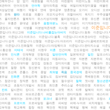
안헤두안나
암
암기
애완동물
어거스틴
어린왕자
어린이노동
어린이희곡
에관하여
언어의진화
언어학
엄마의죽음
에밀
에밀리에게장미꽃을
에블린
여성살인범
여행기
역할극
연애
영어공부
영혼현실
오가이
오디션
오르
견
완독
왕따
외로움
외롭다
외모지상주의
외할아버지
욕지기
우주생물
즈
울지만톤즈
월북작가
위스키성지여행
윌리엄제임스
유령
유신론
유용
한나
유홍준
윤대녕
윤동주
음향과분노
의사
이금이
이기적유전자
이민
이준입니
년권장도서
이별
이병률
이분법적존재론
이시형
이유선
이준
준입니다.귀신고래
이준입니다.나비를잡는아버지
이준입니다.동화
이준입니다.
.링컨
이준입니다.마르크스
이준입니다.불혹
이준입니다.비트겐슈타인
이준입
입니다.성격
이준입니다.신형철
이준입니다.아프리카
이준입니다.움베르트에코
전
이준입니다.진화철학
이준입니다.타임퀘이크
이준입니다.판타지소설
이준
다.황순원
이태석
이태준
이현우
이혼
인간이해
인도유럽어
인류학
인맥
수분해
인식론
인재혁명
인형의집
일반언어학
일본제국군
일진
일포스티
자기의식
자기존중감
자기중심성
자동파이노
자본
자본론
자본주의
자
작가론
잔소리대마왕
잠언집
장동건
장미의이름
장애
재능
재활승마
전
통염색
절향
정독
정신분석
정신수련법
정여울
정의
정체성
제국함선
조벽
조선족
존롤스
존재
종말
죄와벌
죽음
중국경제
중국식자본주의
봉유설
진화론
진화심리학
질풍노도
짐브부웨
집단심성
쪽배동인회
차명
스
참관수업
창작론
창조
책임감
철도
철수생각
철학
첫사랑
청소년문
기기독교
초등자기개발서
최인호
최인훈
추리소설
추악한전쟁
치유의시
칸트
칼시몬터
캉디드
커트보네거트
코헛
퀴즈
타루
탈북자
터키
테
안은자에
파브르
파브르곤충기
파업
판타지
판타지동화
패러디
패스티쉬
니스트
페테이논
포에니전쟁
포크너
폴크루면
품격
풍경의상처
프랑스
그머티즘
프로이트
프로파일링
플라톤
피씨방
피에-누아르
피치제럴드
하
교부적응
학교폭력
합창
해전
핵안전
핵전쟁
핵폭발
행복
허연
헤겔