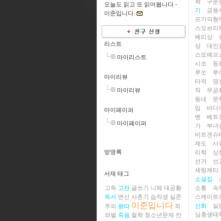
학
구운
오늘도 읽고 또 읽어봅니다 -
기
금융
이준입니다.
프가의형
스오브리
베리상
리스트
상
대인
스또예프
마이리스트
시조
동
루쏘
루
마이리뷰
타적
명
칙
무궁
마이리뷰
동네
문
밈
바다
마이페이퍼
벤
베트
마이페이퍼
가
부녀
비트겐슈
제도
사
방명록
리학
상
선거
선
세링케티
서재 태그
소설집
소통
속
고독
고전
글쓰기
니체
대공황
스케이트
독서
변신
사춘기
습작생
실존
이준입니다
신화
실
주의
왕따
죄
심층생태
와벌
죽음
철학
청소년문제
칸