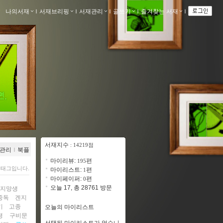
나의서재
ｌ
서재브리핑
ｌ
서재관리
ｌ
글쓰기
ｌ
즐겨찾는 서재
ｌ
서재지수
: 14219점
관리
ｌ
북플
마이리뷰:
편
195
 태그입니다.
마이리스트:
편
1
마이페이퍼:
편
0
오늘 17, 총 28761 방문
수지망생
중독
겐지
기
고종
오늘의 마이리스트
평
구비문