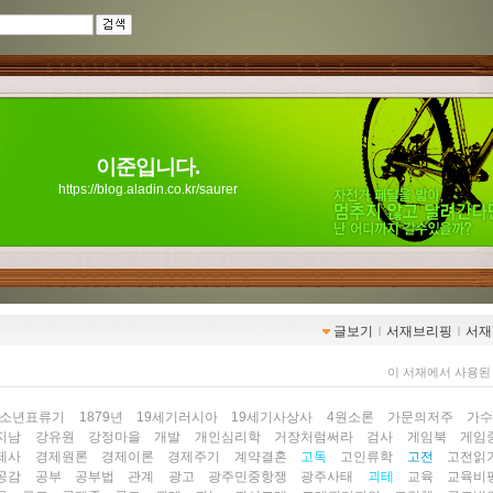
이준입니다.
https://blog.aladin.co.kr/saurer
글보기
ｌ
서재브리핑
ｌ
서재
이 서재에서 사용된
5소년표류기
1879년
19세기러시아
19세기사상사
4원소론
가문의저주
가
지남
강유원
강정마을
개발
개인심리학
거장처럼써라
검사
게임북
게임
제사
경제원론
경제이론
경제주기
계약결혼
고독
고인류학
고전
고전읽
공감
공부
공부법
관계
광고
광주민중항쟁
광주사태
괴테
교육
교육비