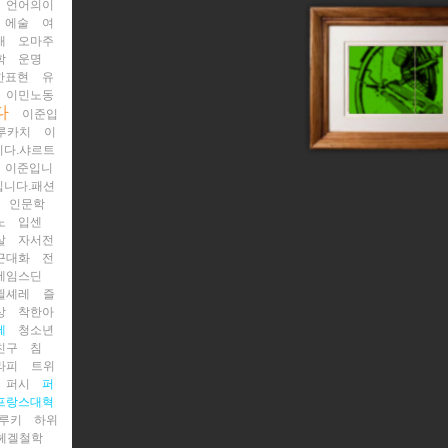
언어의이
에술
여
배
오마주
학
운명
한표현
유
이민노동
다
이준입
루카치
이
니다.샤르트
이준입니
입니다.패션
인문학
노
입센
살
자서전
근대화
전
제임스딘
쥘셰레
즐
상
착한아
제
청소년
친구
침
라피
트위
퍼시
퍼
프랑스대혁
루키
하위
헤겔철학