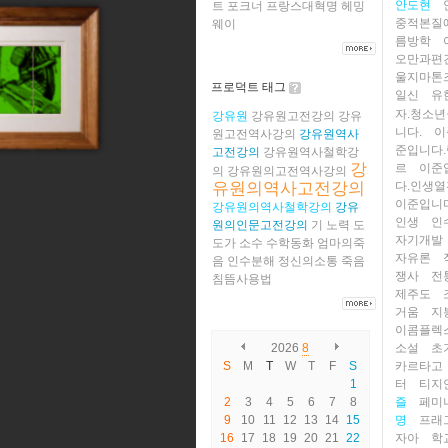
안도현
트
포크너
프랑스대혁명
헤밍
중적본질
웨이
름방학
오만과편
울지마톤
프로덕트 태그
일신
유
자.청소
강유원
강유원고전강의
강유
니다.
이
원고전역사강의
강유원역사
준입니다
고전강의
강유원역사철학강
강
르
이준
의
강유원의고전역사강의
다.인생열
유원의역사고전강의
이준입니
강유원의역사철학강의
강유
인생
인
원의인문고전강의
기
노력
도
자기개발
도가
소수
수학동화
엄마의죽
자유론
음
인수분해
정신의소통
죽음
쟁사
전
침뜸사용법
제주도
거움
지
이콤플렉
소설
초
2026
8
카르타고
S
M
T
W
T
F
S
터
티지
1
즐
페미
2
3
4
5
6
7
8
명
프래
9
10
11
12
13
14
15
자아
학
16
17
18
19
20
21
22