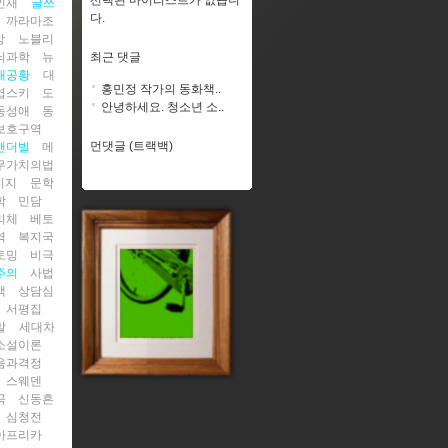
선택된 마이리스트가 없습니
인재
글쓰
다.
까라마조
상
노블리
뇌과학
뉴
최근 댓글
대공황
대
홍민정 작가의 동화책..
엽스키
도
안녕하세요. 청소년 소..
동성애
동
보호구역
먼댓글 (트랙백)
맨더빌
메
무가치의법
시지
문학
학
민담
리체
베토
역
복지국
토밍
비극
주의
사법
백
상담심
서평집
말
세대차
소설이론
음과격정
스웨덴
곡
신동흔
심청전
아프리카