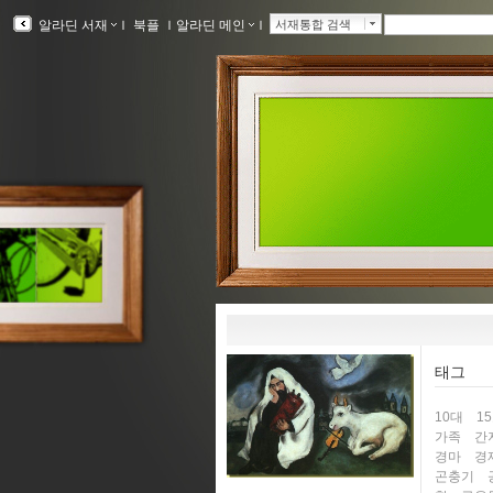
알라딘 서재
ｌ
북플
ｌ
알라딘 메인
ｌ
서재통합 검색
태그
10대
1
가족
간
경마
경
곤충기