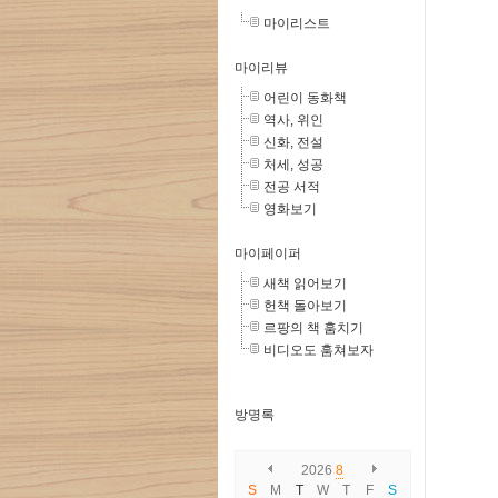
마이리스트
마이리뷰
어린이 동화책
역사, 위인
신화, 전설
처세, 성공
전공 서적
영화보기
마이페이퍼
새책 읽어보기
헌책 돌아보기
르팡의 책 훔치기
비디오도 훔쳐보자
방명록
2026
8
S
M
T
W
T
F
S