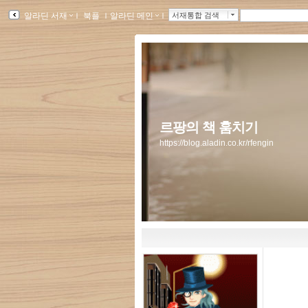
알라딘 서재
ｌ
북플
ｌ
알라딘 메인
ｌ
서재통합 검색
르팡의 책 훔치기
https://blog.aladin.co.kr/rfengin