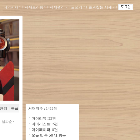
나의서재
ｌ
서재브리핑
ｌ
서재관리
ｌ
글쓰기
ｌ
즐겨찾는 서재
ｌ
관리
ｌ
북플
서재지수
: 1455점
마이리뷰:
편
33
날짜순
마이리스트:
편
2
마이페이퍼:
편
8
오늘 0, 총 5071 방문