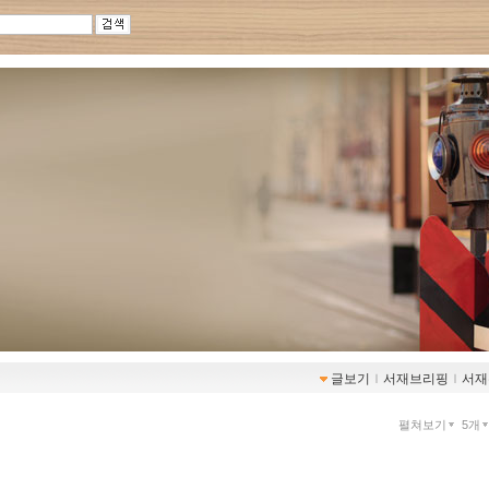
글보기
ｌ
서재브리핑
ｌ
서재
펼쳐보기
5개