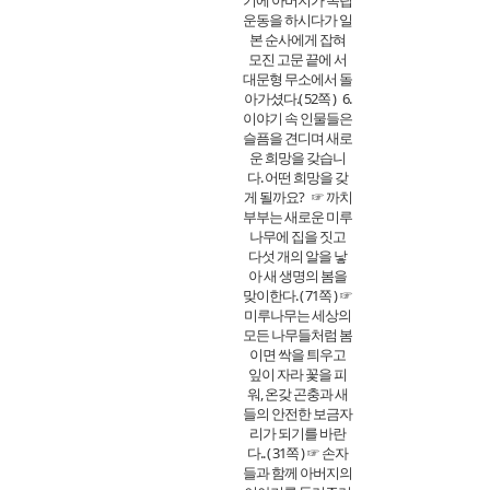
기에 아버지가 독립
운동을 하시다가 일
본 순사에게 잡혀
모진 고문 끝에 서
대문형 무소에서 돌
아가셨다.( 52쪽 )
6.
이야기 속 인물들은
슬픔을 견디며 새로
운 희망을 갖습니
다. 어떤 희망을 갖
게 될까요?
☞ 까치
부부는 새로운 미루
나무에 집을 짓고
다섯 개의 알을 낳
아 새 생명의 봄을
맞이한다. ( 71쪽 ) ☞
미루나무는 세상의
모든 나무들처럼 봄
이면 싹을 틔우고
잎이 자라 꽃을 피
워, 온갖 곤충과 새
들의 안전한 보금자
리가 되기를 바란
다.. ( 31쪽 ) ☞ 손자
들과 함께 아버지의