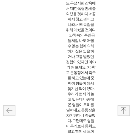
도 무섭지만 감옥에
서 ‘대한독립만세’를
외쳤을 것이다 ☞끝
까지 참고 견디고
나와서 또 독립을
위해 애썼을 것이다
3. 책 속의 주인공
들처럼 나도 어쩔
수 없는 힘에 의해
하기 싫은 일을 하
거나 고통 받았던
경험이 있다면 이야
기 해 보세요. 예) 학
교 운동장에서 축구
를 하고 있는데 중
학생 형들이 와서
쫓겨난 적이 있다.
우리가 먼저 와 놀
고 있는데 나중에
온 형들이 우리를
밀어내고 운동장을
차지하다니 억울했
다. 그런데도 형들
이 우리보다 등치도
크고 힘이 세 보여