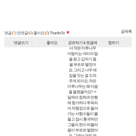
글목록
1
0
0
댓글 (
)
먼댓글 (
)
좋아요 (
)
ThanksTo
댓글쓰기
좋아요
공유하기
4. 윗글에
찜하기
서 작은 미루나무
아람이는 여리의 말
을 듣고 갑자기 몸
을 부르르 떨었어
요. 그리고 나무 에
집을 짓는 걸 도와
주게 되지요. 작은
미루나무는 왜 마음
을 돌렸을까요? ☞
일제의 침략과 만행
에 항거하다 투옥되
어 처형장으로 들어
가는 사형수들이 붙
들고 잠시 통곡하던
그들의 한이 떠올라
몸이 부르르 떨렸어
요. 그래서 까치 부