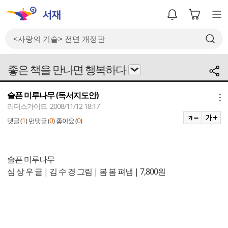
좋은 책을 만나면 행복하다
슬픈 미루나무 (독서지도안)
메뉴
리더스가이드 2008/11/12 18:17
1
0
0
댓글 (
)
먼댓글 (
)
좋아요 (
)
슬픈 미루나무
심 상 우 글 | 김 수 경 그림 | 봄 봄 펴냄 | 7,800원