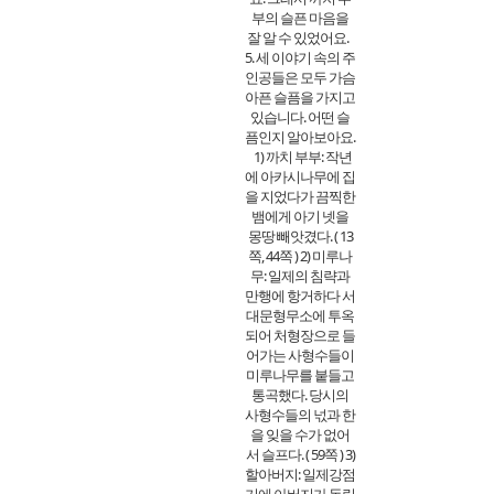
부의 슬픈 마음을
잘 알 수 있었어요.
5. 세 이야기 속의 주
인공들은 모두 가슴
아픈 슬픔을 가지고
있습니다. 어떤 슬
픔인지 알아보아요.
1) 까치 부부: 작년
에 아카시나무에 집
을 지었다가 끔찍한
뱀에게 아기 넷을
몽땅 빼앗겼다. ( 13
쪽, 44쪽 ) 2) 미루나
무: 일제의 침략과
만행에 항거하다 서
대문형무소에 투옥
되어 처형장으로 들
어가는 사형수들이
미루나무를 붙들고
통곡했다. 당시의
사형수들의 넋과 한
을 잊을 수가 없어
서 슬프다. ( 59쪽 ) 3)
할아버지: 일제강점