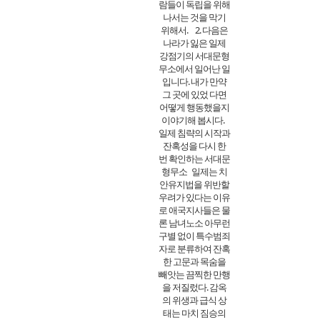
람들이 독립을 위해
나서는 것을 막기
위해서.
2. 다음은
나라가 잃은 일제
강점기의 서대문형
무소에서 일어난 일
입니다. 내가 만약
그 곳에 있었 다면
어떻게 행동했을지
이야기해 봅시다.
일제 침략의 시작과
잔혹성을 다시 한
번 확인하는 서대문
형무소
일제는 치
안유지법을 위반할
우려가 있다는 이유
로 애국지사들은 물
론 남녀노소 아무런
구별 없이 특수범죄
자로 분류하여 잔혹
한 고문과 목숨을
빼앗는 끔찍한 만행
을 저질렀다. 감옥
의 위생과 급식 상
태는 마치 짐승의