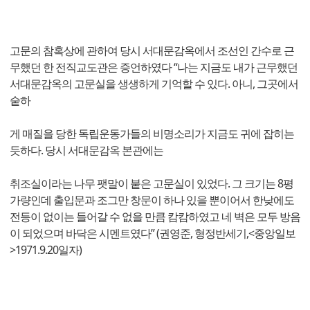
고문의 참혹상에 관하여 당시 서대문감옥에서 조선인 간수로 근
무했던 한 전직교도관은 증언하였다 “나는 지금도 내가 근무했던
서대문감옥의 고문실을 생생하게 기억할 수 있다. 아니, 그곳에서
숱하
게 매질을 당한 독립운동가들의 비명소리가 지금도 귀에 잡히는
듯하다. 당시 서대문감옥 본관에는
취조실이라는 나무 팻말이 붙은 고문실이 있었다. 그 크기는 8평
가량인데 출입문과 조그만 창문이 하나 있을 뿐이어서 한낮에도
전등이 없이는 들어갈 수 없을 만큼 캄캄하였고 네 벽은 모두 방음
이 되었으며 바닥은 시멘트였다” (권영준, 형정반세기,<중앙일보
>1971.9.20일자)