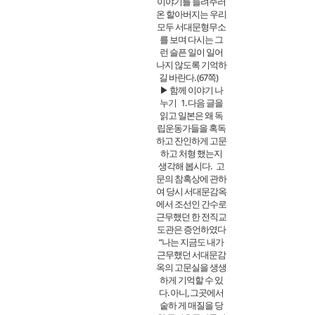
이야기를 들려주러
온 할아버지는 우리
모두 서대문형무소
를 보며 다시는 그
런 슬픈 일이 일어
나지 않도록 기억하
길 바란다. (67쪽)
▶ 함께 이야기 나
누기
1. 다음 글을
읽고 일본은 왜 독
립운동가들을 혹독
하고 잔인하게 고문
하고 처형 했는지
생각해 봅시다.
고
문의 참혹상에 관하
여 당시 서대문감옥
에서 조선인 간수로
근무했던 한 전직교
도관은 증언하였다
“나는 지금도 내가
근무했던 서대문감
옥의 고문실을 생생
하게 기억할 수 있
다. 아니, 그곳에서
숱하 게 매질을 당