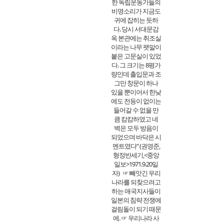
한 독립운동가들의
비명소리가 지금도
귀에 잡히는 듯하
다. 당시 서대문감
옥 본관에는 취조실
이라는 나무 팻말이
붙은 고문실이 있었
다. 그 크기는 8평가
량인데 출입문과 조
그만 창문이 하나
있을 뿐이어서 한낮
에도 전등이 없이는
들어갈 수 없을 만
큼 캄캄하였고 네
벽은 모두 방음이
되었으며 바닥은 시
멘트였다” (권영준,
형정반세기,<중앙
일보>1971.9.20일
자)
☞ 빼앗긴 우리
나라를 되찾으려고
하는 애국지사들이
일본의 침략 전쟁에
걸림돌이 되기 때문
에. ☞ 우리나라 사