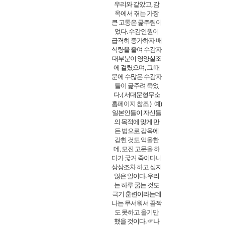
우리와 같았고, 감
옥에서 겪는 가장
큰 고통은 굶주림이
었다. 수감인원이
급격히 증가하자 배
식량을 줄여 수감자
대부분이 영양실조
에 걸렸으며, 그 때
문에 수많은 수감자
들이 굶주려 죽었
다. ( 서대문형무소
홈페이지 참조 )
예)
일본인들이 자신들
의 목적에 맞게 만
든 법으로 감옥에
갇힌 것도 억울한
데, 모진 고문을 하
다가 굶겨 죽이다니
상상조차 하고 싶지
않은 일이다. 우리
는 하루 굶는 것도
극기 훈련이라는데
나는 무서워서 꼼짝
도 못하고 울기만
했을 것이다. ☞나