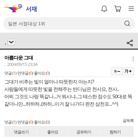
.
아름다운 그대
메뉴
. 2004/09/15 23:34
1
0
0
댓글 (
)
먼댓글 (
)
좋아요 (
)
그대가 비추는 빛이 얼마나 따뜻한지 아는지?
사람들에게 따뜻한 빛을 전해주는 반디님은 천사요, 천사..
어찌 그것도 나랑 똑같나...거 뭐시냐..그 테스한 점수도 50대로 똑
같더니만...하하하..(하하...이거 잘 나가다 완전 삼천포...^^)
글목록
1
0
0
댓글 (
)
먼댓글 (
)
좋아요 (
)
댓글쓰기
좋아요
공유하기
찜하기