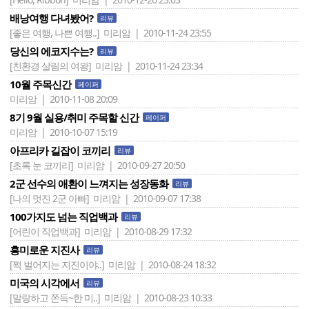
배낭여행 다녀봤어?
리뷰
[좋은 여행, 나쁜 여행..]
미리암 | 2010-11-24 23:55
당신의 에코지수는?
리뷰
[친환경 살림의 여왕]
미리암 | 2010-11-24 23:34
10월 주목신간
페이퍼
미리암 | 2010-11-08 20:09
8기 9월 실용/취미 주목할 신간
페이퍼
미리암 | 2010-10-07 15:19
아프리카 길잡이 코끼리
리뷰
[초록 눈 코끼리]
미리암 | 2010-09-27 20:50
2군 선수의 애환이 느껴지는 성장동화
리뷰
[나의 멋진 2군 아빠]
미리암 | 2010-09-07 17:38
100가지도 넘는 직업백과
리뷰
[어린이 직업백과]
미리암 | 2010-08-29 17:32
흥미로운 지진사
리뷰
[쩍 벌어지는 지진이야..]
미리암 | 2010-08-24 18:32
미국의 시각에서
리뷰
[말랑하고 쫀득~한 미..]
미리암 | 2010-08-23 10:33