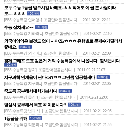
모두 수능 1등급 받으시길 바래요..ㅎㅎ 적어도 이 글 본 사람이라
도......ㅎㅎㅎ
100자평
[EBS 수능특강 언어영..]
조금만더힘을냅시다 | 2011-02-21 22:11
수능 잘치세요~~
100자평
[EBS 수능특강 기하와 ..]
조금만더힘을냅시다 | 2011-02-21 22:10
외국어영역은 볼것도 없이 사야죠?ㅎㅎㅎ 유형별로 문제수가달라서
좋네요.
100자평
[EBS 수능특강 외국어..]
조금만더힘을냅시다 | 2011-02-21 22:09
경제 그래프 도표 같은거 거의 수능특강에서 나옵니다.. 잘봐둡시다
100자평
[EBS 수능특강 정치]
조금만더힘을냅시다 | 2011-02-21 22:07
지구과학 연계율이 쩐다죠??ㅋㅋ 그만큼 열공합세다
100자평
[EBS 수능특강 지구과..]
조금만더힘을냅시다 | 2011-02-21 22:06
죽도록 공부해서대학가봅시다
100자평
[EBS 수능특강 물리 1]
조금만더힘을냅시다 | 2011-02-21 22:06
열심히 공부해서 목표 곡 이룹시다!!!
100자평
[EBS 수능특강 법과 사..]
조금만더힘을냅시다 | 2011-02-21 22:05
1등급을 위해
100자평
[EBS 수능특강 적분과 ..]
조금만더힘을냅시다 | 2011-02-21 21:55