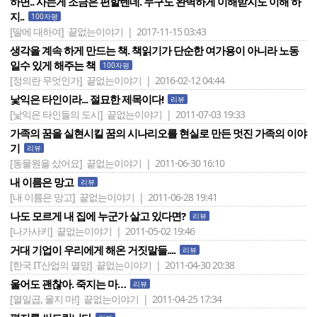
하면.. 사는게 조금은 편할텐데. 누구도 완벽하게 이해받지도 이해 하
지..
100자평
[딸에 대하여]
끝없는이야기 | 2017-11-15 03:43
생각을 계속 하게 만드는 책. 책읽기가 단순한 여가용이 아니라 노동
일수 있게 해주는 책
100자평
[정의란 무엇인가]
끝없는이야기 | 2016-02-12 04:44
낯익은 타인이라... 절묘한 제목이다!
리뷰
[낯익은 타인들의 도시]
끝없는이야기 | 2011-07-03 19:33
가족의 꿈을 실현시킬 꿈의 시나리오를 현실로 만든 멋진 가족의 이야
기
리뷰
[동물원을 샀어요]
끝없는이야기 | 2011-06-30 16:10
내 이름은 망고
리뷰
[내 이름은 망고]
끝없는이야기 | 2011-06-28 19:41
나도 모르게 내 집에 누군가 살고 있다면?
리뷰
[나가사키]
끝없는이야기 | 2011-05-02 19:46
거대 기업이 우리에게 해온 거짓말들....
리뷰
[한국 IT산업의 멸망]
끝없는이야기 | 2011-04-30 20:38
울어도 괜찮아. 죽지는 마…
리뷰
[열일곱, 울지 마!]
끝없는이야기 | 2011-04-25 17:34