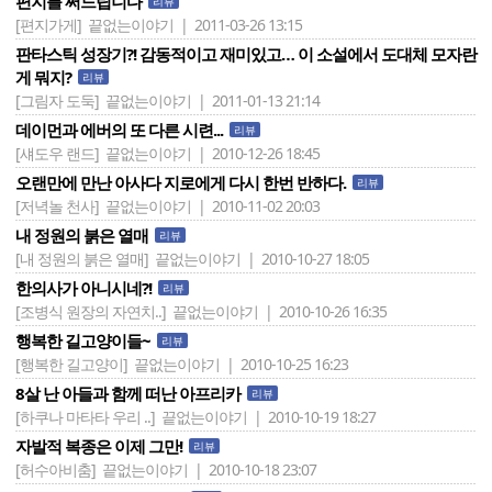
편지를 써드립니다
리뷰
[편지가게]
끝없는이야기 | 2011-03-26 13:15
판타스틱 성장기?! 감동적이고 재미있고… 이 소설에서 도대체 모자란
게 뭐지?
리뷰
[그림자 도둑]
끝없는이야기 | 2011-01-13 21:14
데이먼과 에버의 또 다른 시련...
리뷰
[섀도우 랜드]
끝없는이야기 | 2010-12-26 18:45
오랜만에 만난 아사다 지로에게 다시 한번 반하다.
리뷰
[저녁놀 천사]
끝없는이야기 | 2010-11-02 20:03
내 정원의 붉은 열매
리뷰
[내 정원의 붉은 열매]
끝없는이야기 | 2010-10-27 18:05
한의사가 아니시네?!
리뷰
[조병식 원장의 자연치..]
끝없는이야기 | 2010-10-26 16:35
행복한 길고양이들~
리뷰
[행복한 길고양이]
끝없는이야기 | 2010-10-25 16:23
8살 난 아들과 함께 떠난 아프리카
리뷰
[하쿠나 마타타 우리 ..]
끝없는이야기 | 2010-10-19 18:27
자발적 복종은 이제 그만!
리뷰
[허수아비춤]
끝없는이야기 | 2010-10-18 23:07