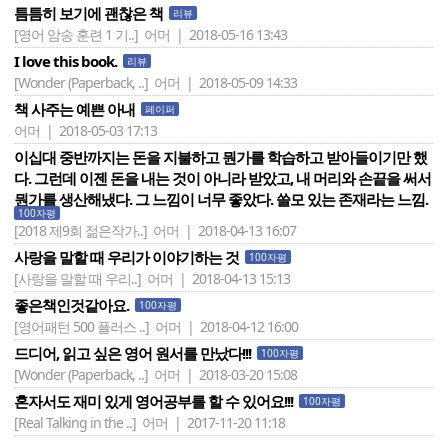
틈틈히 보기에 괜찮은 책
리뷰
[영어 암송 훈련 1 기..]
어머 | 2018-05-16 13:43
I love this book.
리뷰
[Wonder (Paperback, ..]
어머 | 2018-05-09 14:33
책 사주는 예쁜 아내
페이퍼
어머 | 2018-05-03 17:13
이십대 중반까지는 돈을 지불하고 뭔가를 학습하고 받아들이기만 했
다. 그런데 이젠 돈을 내는 것이 아니라 받았고, 내 머리와 손끝을 써서
뭔가를 생산해냈다. 그 느낌이 너무 좋았다. 쓸모 있는 존재라는 느낌.
100자평
[2018 제9회 젊은작가..]
어머 | 2018-04-13 16:07
사랑을 말할 때 우리가 이야기하는 것
100자평
[사랑을 말할 때 우리..]
어머 | 2018-04-13 15:13
좋은책인것같아요.
100자평
[영어패턴 500 플러스 ..]
어머 | 2018-04-12 16:00
드디어, 읽고 싶은 영어 원서를 만났다!!!
100자평
[Wonder (Paperback, ..]
어머 | 2018-03-20 15:08
혼자서도 재미 있게 영어공부를 할 수 있어요!!!
100자평
[Real Talking in the ..]
어머 | 2017-11-20 11:18