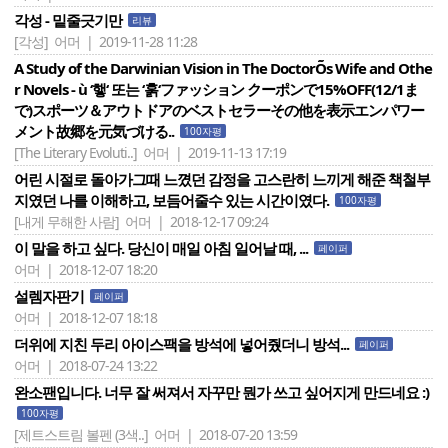
각성 - 밑줄긋기만
리뷰
[각성]
어머 | 2019-11-28 11:28
A Study of the Darwinian Vision in The DoctorÕs Wife and Othe
r Novels - ù ‘햏‘ 또는 ‘훍‘ファッション クーポンで15%OFF(12/1ま
で)スポーツ＆アウトドアのベストセラーその他を表示エンパワー
メント故郷を元気づける..
100자평
[The Literary Evoluti..]
어머 | 2019-11-13 17:19
어린 시절로 돌아가그때 느꼈던 감정을 고스란히 느끼게 해준 책철부
지였던 나를 이해하고, 보듬어줄수 있는 시간이였다.
100자평
[내게 무해한 사람]
어머 | 2018-12-17 09:24
이 말을 하고 싶다. 당신이 매일 아침 일어날 때, ...
페이퍼
어머 | 2018-12-07 18:20
설렘자판기
페이퍼
어머 | 2018-12-07 18:18
더위에 지친 두리 아이스팩을 방석에 넣어줬더니 방석...
페이퍼
어머 | 2018-07-24 13:22
완소팬입니다. 너무 잘 써져서 자꾸만 뭔가 쓰고 싶어지게 만드네요 :)
100자평
[제트스트림 볼펜 (3색..]
어머 | 2018-07-20 13:59