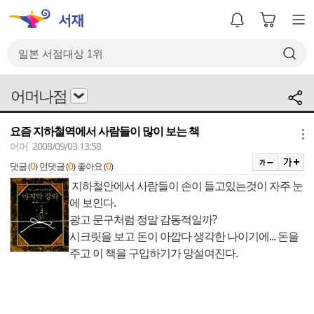
어머나점
요즘 지하철역에서 사람들이 많이 보는 책
메뉴
어머 2008/09/03 13:58
0
0
0
댓글 (
)
먼댓글 (
)
좋아요 (
)
지하철안에서 사람들이 손이 들고있는것이 자주 눈
에 보인다.
광고 문구처럼 정말 감동적일까?
시크릿을 보고 돈이 아깝다 생각한 나이기에... 돈을
주고 이 책을 구입하기가 망설여진다.