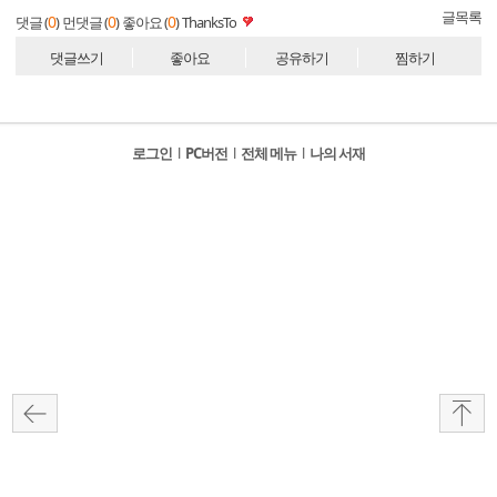
글목록
0
0
0
댓글 (
)
먼댓글 (
)
좋아요 (
)
ThanksTo
댓글쓰기
좋아요
공유하기
찜하기
로그인
l
PC버전
l
전체 메뉴
l
나의 서재