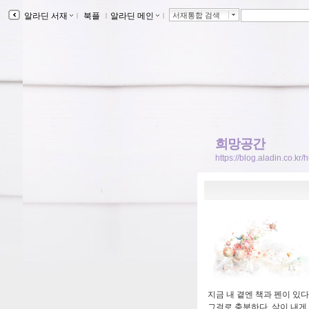
알라딘 서재
ｌ
북플
ｌ
알라딘 메인
ｌ
서재통합 검색
희망공간
https://blog.aladin.co.kr
지금 내 곁엔 책과 펜이 있다
그걸로 충분하다. 삶이 내게