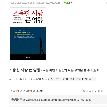
https://blog.aladin.co.kr/huiyahh3127/6272387
l
조용한 사람 큰 영향
-
나는 어떤 사람인가 나는 무엇을 할 수 있는가
실비아 뢰켄
지음 /
김주현
옮김 /
동양북스 / 2013년 03월 15일 출간
댓글(
0
)
먼댓글(
0
)
좋아요(
0
)
좋아요
ｌ
공유하기
먼댓글 주소 :
https://blog.aladin.co.kr/trackback/huiyahh3127/6272387