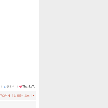
ｌ
찜하기
ｌ
ThanksTo
ㅣ
주소복사
먼댓글바로쓰기