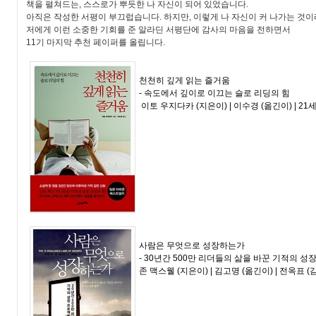
책을 펼쳐드는, 스스로가 뿌듯한 나 자신이 되어 있었습니다.
아직은 작성한 서평이 부끄럽습니다. 하지만, 이렇게 나 자신이 커 나가는 것이
저에게 이런 소중한 기회를 준 알라딘 서평단에 감사의 마음을 전하면서
11기 마지막 추천 페이퍼를 올립니다.
천천히 깊게 읽는 즐거움
- 속도에서 깊이로 이끄는 슬로 리딩의 힘
이토 우지다카
(지은이) |
이수경
(옮긴이) |
21
사람은 무엇으로 성장하는가
- 30년간 500만 리더들의 삶을 바꾼 기적의 성
존 맥스웰
(지은이) |
김고명
(옮긴이) |
전옥표
(감