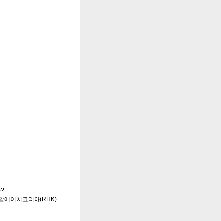
가?
알에이치코리아(RHK)