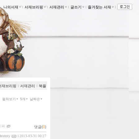
나의서재
ｌ
서재브리핑
ｌ
서재관리
ｌ
글쓰기
ｌ
즐겨찾는 서재
ｌ
서재브리핑
ｌ
서재관리
ｌ
북플
펼쳐보기
5개
날짜순
이퍼
댓글(
0
)
ifestory
(
) l 2013-03-31 00:27