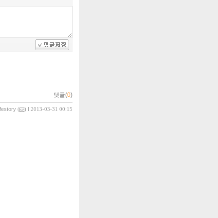
댓글(
0
)
ifestory
(
) l 2013-03-31 00:15