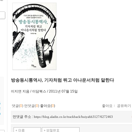
방송동시통역사, 기자처럼 뛰고 아나운서처럼 말한다
이지연 지음 / 이담북스 / 2011년 07월
15일
5
댓글(
0
)
먼댓글(
0
)
좋아요(
0
)
좋아요
ｌ
공유하기
2
9
먼댓글 주소 :
https://blog.aladin.co.kr/trackback/huiyahh3127/6272463