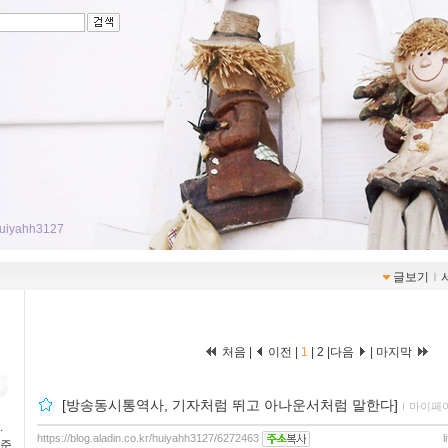
/huiyahh3127
글보기
ｌ
처음 |
이전 |
1
|
2
|
다음
|
마지막
[방송동시통역사, 기자처럼 뛰고 아나운서처럼 말한다]
ｌ
마이페
.
https://blog.aladin.co.kr/huiyahh3127/6272463
l
 준