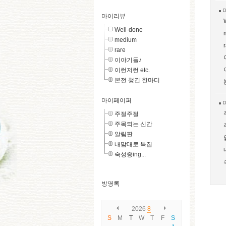
마이리뷰
Well-done
medium
rare
이야기들♪
이런저런 etc.
본전 챙긴 한마디
마이페이퍼
주절주절
주목되는 신간
알림판
내맘대로 특집
숙성중ing...
방명록
2026
8
S
M
T
W
T
F
S