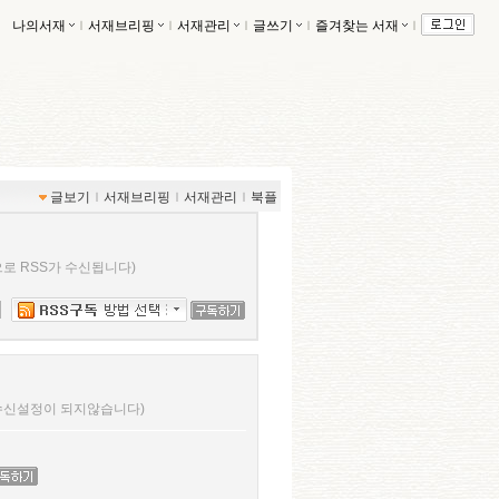
나의서재
ｌ
서재브리핑
ｌ
서재관리
ｌ
글쓰기
ｌ
즐겨찾는 서재
ｌ
글보기
ｌ
서재브리핑
ｌ
서재관리
ｌ
북플
로 RSS가 수신됩니다)
 수신설정이 되지않습니다)