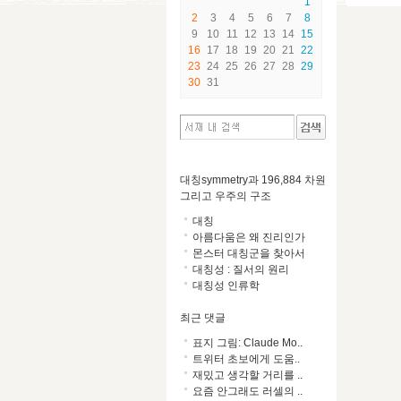
1
2
3
4
5
6
7
8
9
10
11
12
13
14
15
16
17
18
19
20
21
22
23
24
25
26
27
28
29
30
31
대칭symmetry과 196,884 차원
그리고 우주의 구조
대칭
아름다움은 왜 진리인가
몬스터 대칭군을 찾아서
대칭성 : 질서의 원리
대칭성 인류학
최근 댓글
표지 그림: Claude Mo..
트위터 초보에게 도움..
재밌고 생각할 거리를 ..
요즘 안그래도 러셀의 ..