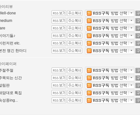
마이리뷰
Well-done
medium
rare
이야기들♪
이런저런 etc.
본전 챙긴 한마디
마이페이퍼
주절주절
주목되는 신간
알림판
내맘대로 특집
숙성중ing...