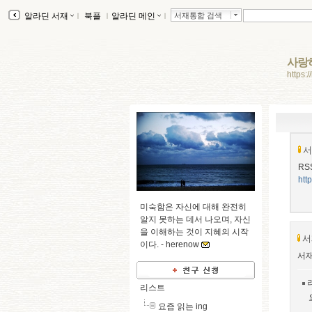
알라딘 서재
ｌ
북플
ｌ
알라딘 메인
ｌ
서재통합 검색
사랑
https:
서
RS
htt
미숙함은 자신에 대해 완전히
알지 못하는 데서 나오며, 자신
을 이해하는 것이 지혜의 시작
서
이다. -
herenow
서재
리스트
요즘 읽는 ing