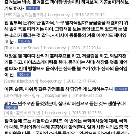
즐겨보는 방송. 올겨울도 책이랑 방송이랑 챙겨보며, 가끔(!) 따라해보
기도 하자~
100자평
[EBS 겨울방학생활 3학..]
bookJourney | 2013-12-22 20:15
집 앞부터 눈위에 난 발자욱, 누구 발자욱일까? 궁금증을 해결하기 위
해 발자욱을 따라가는 아이. 그림책을 보는 동안 뽀드득 뽀드득 눈 밟
는 소리가 들리는 것 같다. 사이사이 동물들의 겨울 이야기도 재미있
고 눈 ..
100자평
[Tracks in the Snow (..]
bookJourney | 2013-12-22 20:14
책장을 펼 때마다 산타가 훌라후프를 하고, 저글링을 하고, 외발자전
거를 타고, 아이스스케이팅을 한다. 움직이는 산타! 책장을 덮을 때엔
펼 때와 반대 방향으로 움직이는 산타를 볼 수가 있다. 산타의 움직임
이 신..
100자평
[Santa! (Hardcover)]
bookJourney | 2013-12-17 17:40
아픔, 슬픔, 아쉬움 같은 감정들을 참 담담하게 노래하는구나
100자평
[버스커버스커 - 정규 ..]
bookJourney | 2013-10-03 12:50
피아노 연주로만 들었었는데, 실내악 버전으로 듣는 것도 괜찮구나!
100자평
[바흐 : 골트베르크 변..]
bookJourney | 2013-09-14 23:56
참 마음에 드는 체험학습 시리즈. 이 번에는 국회의사당에 대해, 국회
에 대해, 국회의원에 대해 꼼꼼하게 알려준다. 일과 사람 시리즈 중 국
회의원을 다룬 ｀국민의 소리를 들어요｀와 짝으로 읽으면 더 좋겠다.