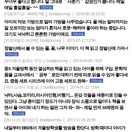
무너무 좋다고 합니다. 말 그대로 ｀사춘기｀ 감성인가 봅니다. 매일
매일 흥얼흥얼~ ^^
100자평
[악동뮤지션 - AKMU NE..]
bookJourney | 2016-06-28 23:30
아이의 악보 가방으로 말러 가방을 사주었습니다. 울 애는 말러까지는
잘 모르지만 보는 엄마가 혼자서 흐뭇~해하며 좋아라 하는 중입니다.
크기도 넉넉하고 튼튼한 가방이에요.
100자평
[피츠제럴드 에코백]
bookJourney | 2015-07-27 12:56
정발산에서 볼 수 있는 풀, 꽃, 나무 이야기. 이 책 읽고 정발산에 가자~!
100자평
[우리동네 숲에는 무엇..]
bookJourney | 2014-04-08 13:03
중3 겨울방학 동안 열심히(!) 책을 읽고 있는 아이를 위해 구입. 문학작
품을 교과서에서 ｀공부｀로만 대하기 전에 따로 읽을 수 있어 좋다네
요. 중등 세트 시리즈에 이어 고등 세트도 완독~
100자평
[국어 교과서 작품 읽..]
bookJourney | 2014-01-22 13:04
낙타,사슴,코끼리,러시아인형,비행기,... 온갖 것들을 색종이로 만들 수
있단다. 그냥 종이접기 정도가 아니라 장식 소품으로 말이다. 책을 보
면서 울 아이와 내가 하는 말은 그저 와~ 와~. 제일 먼저 브레멘의 음
악..
100자평
[팬시아트 종이접기]
bookJourney | 2013-12-26 20:36
내일부터 EBS에서 겨울방학생활 방송을 한단다. 방학 때마다 아이가