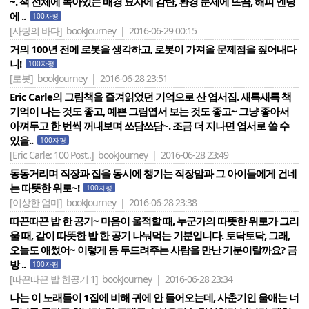
~. 책 전체에 녹아있는 배경 묘사에 감탄, 환경 문제에 뜨끔, 해피 엔딩
에 ..
100자평
[사랑의 바다]
bookJourney | 2016-06-29 00:15
거의 100년 전에 로봇을 생각하고, 로봇이 가져올 문제점을 짚어내다
니!
100자평
[로봇]
bookJourney | 2016-06-28 23:51
Eric Carle의 그림책을 즐겨읽었던 기억으로 산 엽서집. 새록새록 책
기억이 나는 것도 좋고, 예쁜 그림엽서 보는 것도 좋고~ 그냥 좋아서
아껴두고 한 번씩 꺼내보며 쓰담쓰담~. 조금 더 지나면 엽서로 쓸 수
있을..
100자평
[Eric Carle: 100 Post..]
bookJourney | 2016-06-28 23:49
동동거리며 직장과 집을 동시에 챙기는 직장맘과 그 아이들에게 건네
는 따뜻한 위로~!
100자평
[이상한 엄마]
bookJourney | 2016-06-28 23:38
따끈따끈 밥 한 공기~ 마음이 울적할 때, 누군가의 따뜻한 위로가 그리
울 때, 같이 따뜻한 밥 한 공기 나눠먹는 기분입니다. 토닥토닥, 그래,
오늘도 애썼어~ 이렇게 등 두드려주는 사람을 만난 기분이랄까요? 금
방 ..
100자평
[따끈따끈 밥 한공기 1]
bookJourney | 2016-06-28 23:34
나는 이 노래들이 1집에 비해 귀에 안 들어오는데, 사춘기인 울애는 너