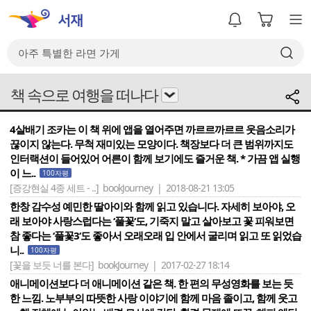
책 속으로 여행을 떠나다
4살배기 조카는 이 책 위에 앱을 열어주면 까르르까르르 웃음소리가
끊이지 않는다. 무척 재미있는 모양이다. 책장보다 더 큰 범위까지도
인터랙션이 들어있어 어른이 함께 보기에도 즐거운 책. * 가끔 앱 실행
이 느..
100자평
[증강현실 4종 세트 - ..]
bookJourney | 2018-08-21 13:05
한창 감수성 예민한 딸아이와 함께 읽고 있습니다. 자세히 보아야, 오
래 보아야 사랑스럽다는 ‘풀꽃‘도, 기죽지 말고 살아보고 꽃 피워보면
참 좋다는 ‘풀꽃3‘도 좋아서 오래오래 입 안에서 굴리며 읽고 또 읽었습
니..
100자평
[꽃을 보듯 너를 본다]
bookJourney | 2017-02-27 18:14
애니메이션보다 더 애니메이션 같은 책. 한 편의 무성영화를 보는 듯
한 느낌. 노부부의 따뜻한 사랑 이야기에 함께 마음 졸이고, 함께 웃고