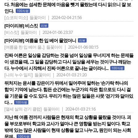
다. 처음에는 섬세한 문체에 마음을 뺏겨 몰랐는데 다시 읽으니 잘 보
인다.
100자평
[쇼코의 미소]
들꽃아이 | 2024-02-04 21:56
[마이리뷰] 비스킷
리뷰
[비스킷]
들꽃아이 | 2024-01-06 23:37
[마이리뷰] 여름을 한 입 베어 물었더니
리뷰
[여름을 한 입 베어 물..]
들꽃아이 | 2024-01-06 00:15
진짜 어른은 일상을 감당하는 것을 넘어 일상을 무너지게 하는 문제들
이 생겼을 때, 그 일을 감당하고 다시 일상을 세우는 것이구나 깨닫는
다. 누수에서 시작해서 진짜 어른으로 끝나는 글이라니...
100자평
[나의 누수 일지]
들꽃아이 | 2024-01-03 21:20
뒤처지는 윤서를 강은이가 뒤에서 밀어주며 말하는 ‘손가락 하나의
힘‘이 기억에 남는다. 힘든 순간에는 누군가의 작은 힘으로도 다시 걸
을 기운을 줄 수도 있다. 우리가 하는 많은 일들은 사뭇 ‘걷기‘와 닮아있
다. ..
100자평
[열세 살의 걷기 클럽]
들꽃아이 | 2024-01-03 21:16
지난 해 여름 전까지 사람들은 현재의 학교 상황을 몰랐을 것이다. 괴
물 부모로부터 학교와 교사가 얼마나 큰 영향을 받는지 말이다. 학교
밖에 있는 많은 사람들이 현재 상황을 알고 나누고, 원인이 되는 사회
문제..
100자평