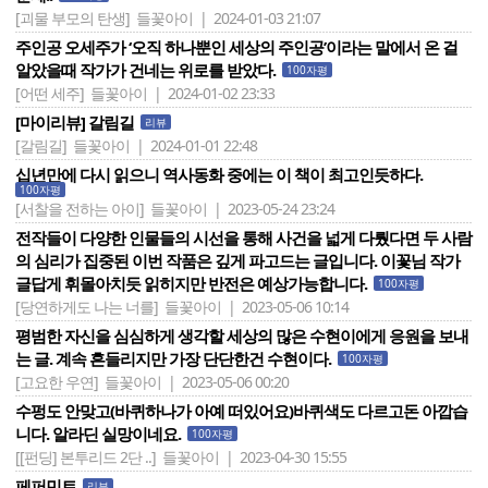
[괴물 부모의 탄생]
들꽃아이 | 2024-01-03 21:07
주인공 오세주가 ‘오직 하나뿐인 세상의 주인공’이라는 말에서 온 걸
알았을때 작가가 건네는 위로를 받았다.
100자평
[어떤 세주]
들꽃아이 | 2024-01-02 23:33
[마이리뷰] 갈림길
리뷰
[갈림길]
들꽃아이 | 2024-01-01 22:48
십년만에 다시 읽으니 역사동화 중에는 이 책이 최고인듯하다.
100자평
[서찰을 전하는 아이]
들꽃아이 | 2023-05-24 23:24
전작들이 다양한 인물들의 시선을 통해 사건을 넓게 다뤘다면 두 사람
의 심리가 집중된 이번 작품은 깊게 파고드는 글입니다. 이꽃님 작가
글답게 휘몰아치듯 읽히지만 반전은 예상가능합니다.
100자평
[당연하게도 나는 너를]
들꽃아이 | 2023-05-06 10:14
평범한 자신을 심심하게 생각할 세상의 많은 수현이에게 응원을 보내
는 글. 계속 흔들리지만 가장 단단한건 수현이다.
100자평
[고요한 우연]
들꽃아이 | 2023-05-06 00:20
수펑도 안맞고(바퀴하나가 아예 떠있어요)바퀴색도 다르고돈 아깝습
니다. 알라딘 실망이네요.
100자평
[[펀딩] 본투리드 2단 ..]
들꽃아이 | 2023-04-30 15:55
페퍼민트
리뷰