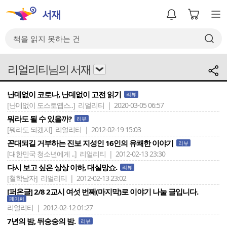
리얼리티님의 서재
난데없이 코로나, 난데없이 고전 읽기
리뷰
[난데없이 도스토옙스..]
리얼리티 | 2020-03-05 06:57
뭐라도 될 수 있을까?
리뷰
[뭐라도 되겠지]
리얼리티 | 2012-02-19 15:03
꼰대되길 거부하는 진보 지성인 16인의 유쾌한 이야기
리뷰
[대한민국 청소년에게 ..]
리얼리티 | 2012-02-13 23:30
다시 보고 싶은 상상 이하, 대실망쇼.
리뷰
[철학남자]
리얼리티 | 2012-02-13 23:02
[퍼온글] 2/8 2교시 여섯 번째(마지막)로 이야기 나눌 글입니다.
페이퍼
리얼리티 | 2012-02-12 01:27
7년의 밤, 뒤숭숭의 밤.
리뷰