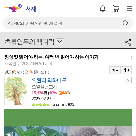
초록연두의 책다락
정성껏 읽어야 하는, 여러 번 읽어야 하는 이야기
메뉴
초록연두 2025/03/09 17:28
0
0
1
댓글 (
)
먼댓글 (
)
좋아요 (
)
오월의 회화나무
오월실천교사
15,120
원 (
10%
↓
840
)
2025-02-27
: 825