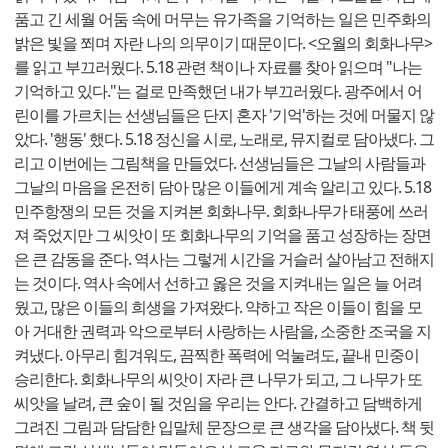
품고 긴 세월 어둠 속에 머무는 유가족을 기억하는 일은 민주화의
밝은 빛을 쬐며 자란 나의 의무이기 때문이다. <오월의 회화나무>
를 읽고 부끄러웠다. 5.18 관련 책이나 자료를 찾아 읽으며 "나는
기억하고 있다."는 걸로 만족했던 내가 부끄러웠다. 광주에서 어
린이를 가르치는 선생님들은 단지 혼자 '기억'하는 것에 머물지 않
았다. '행동' 했다. 5.18 정신을 시로, 노래로, 뮤지컬로 담아냈다. 그
리고 이번에는 그림책을 만들었다. 선생님들은 그날의 사람들과
그날의 마음을 온전히 담아 많은 이들에게 계속 알리고 있다. 5.18
민주항쟁의 모든 것을 지켜본 회화나무. 회화나무가 태풍에 쓰러
져
죽었지만 그 씨앗이 또 회화나무의 기억을 품고 성장하는 장면
은 큰 감동을 준다. 역사는 그렇게 시간을 거슬러 살아남고 전해지
는 것이다. 역사 속에서 선하고 옳은 것을 지켜내는 일은 늘 어려
웠고, 많은 이들의 희생을 가져왔다. 약하고 작은 이들이 힘을 모
아 거대한 권력과 악으로부터 사랑하는 사람을, 소중한 조국을 지
켜냈다. 아무리 힘겨워도, 끔찍한 폭력에 억눌려도, 끝내 민중이
승리한다. 회화나무의 씨앗이 자라 큰 나무가 되고, 그 나무가 또
씨앗을 날려, 큰 숲이 될 것임을 우리는 안다. 간결하고 담백하게
그려진 그림과 담담한 입말체 문장으로 큰 생각을 담아냈다. 책 뒷