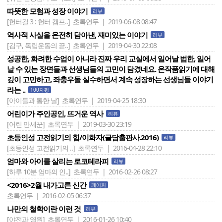
따뜻한 모험과 성장 이야기
리뷰
[헌터걸 3 : 헌터 캠프..]
초록연두 | 2019-06-08 08:47
역사적 사실을 온전히 담아낸, 재미있는 이야기
리뷰
[김구, 독립운동의 끝..]
초록연두 | 2019-04-30 22:08
성공한, 화려한 수업이 아니라 진짜 우리 교실에서 일어날 법한, 일어
날 수 있는 장면들과 선생님들의 고민이 담겼네요. 온작품읽기에 대해
깊이 고민하고, 좌충우돌 실수하면서 계속 성장하는 선생님들 이야기
라는 ..
100자평
[아이들과 통한 날]
초록연두 | 2019-04-25 18:30
어린이가 주인공인, 뜨거운 역사
리뷰
[어린 만세꾼]
초록연두 | 2019-03-30 23:19
초등인성 고전읽기의 힘/이화자(글담출판사.2016)
리뷰
[초등인성 고전읽기의 ..]
초록연두 | 2016-04-28 22:10
엄마와 아이를 살리는 로코테라피
리뷰
[하루 10분 엄마의 인..]
초록연두 | 2016-02-26 08:27
<2016>2월 내가고른 신간
페이퍼
초록연두 | 2016-02-05 06:37
나만의 철학이란 이런 것
리뷰
[야전과 영원]
초록연두 | 2016-01-26 10:40