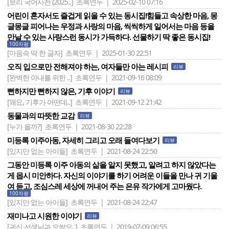
[보리 국어사전 (2025..]
초록연두 | 2025-02-10 07:16
어린이 혼자서도 즐겁게 읽을 수 있는 동시집!힘들고 속상한 마음, 몽
글몽글 피어나는 우정과 사랑의 마음, 씩씩하게 일어서는 마음 등을
만날 수 있는 사랑스런 동시가 가득하다. 선물하기 딱 좋은 동시집!
100자평
[마음속 딱 한 글자]
초록연두 | 2025-01-30 22:51
오직 입으로만 전해져야 하는, 여자들만 아는 레시피
리뷰
[완벽한 아내를 위한 ..]
초록연두 | 2021-09-16 08:09
뻔하지만 뻔하지 않은, 기후 이야기
리뷰
[왜요, 기후가 어떤데..]
초록연두 | 2021-09-12 21:42
동물과의 따뜻한 교감
리뷰
[누가 올까?]
초록연두 | 2021-08-30 22:28
미등록 이주아동, 자세히 그리고 오래 들여다보기
리뷰
[있지만 없는 아이들]
초록연두 | 2021-08-24 22:50
그동안 미등록 이주 아동의 삶을 알지 못했고, 알려고 하지 않았다는
게 몹시 미안하다. 자신의 이야기를 하기 어려운 이들을 만나 귀 기울
여 듣고, 조심스레 세상에 꺼내어 주는 은유 작가에게 고마웠다.
100자평
[있지만 없는 아이들]
초록연두 | 2021-08-24 22:47
재미나고 시원한 이야기
리뷰
[귀신 선생님과 오싹오..]
초록연두 | 2019-07-09 06:55