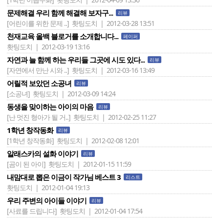
문제해결 우리 함께 해결해 보자구...
리뷰
[어린이를 위한 문제 ..]
홧팅도치 | 2012-03-28 13:51
천재교육 올백 블로거를 소개합니다...
페이퍼
홧팅도치 | 2012-03-19 13:16
자연과 늘 함께 하는 우리들 그곳에 시도 있다...
리뷰
[자연에서 만난 시와 ..]
홧팅도치 | 2012-03-16 13:49
어릴적 보았던 소공녀
리뷰
[소공녀]
홧팅도치 | 2012-03-09 14:24
동생을 맞이하는 아이의 마음
리뷰
[난 멋진 형아가 될 거..]
홧팅도치 | 2012-02-25 11:27
1학년 창작동화
리뷰
[1학년 창작동화]
홧팅도치 | 2012-02-08 12:01
알래스카의 설화 이야기
리뷰
[곰이 된 아이]
홧팅도치 | 2012-01-15 11:59
내맘대로 뽑은 이금이 작가님 베스트 3
리스트
홧팅도치 | 2012-01-04 19:13
우리 주변의 아이들 이야기
리뷰
[사료를 드립니다]
홧팅도치 | 2012-01-04 17:54