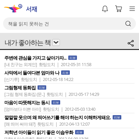
내가 좋아하는 책
주변에 관심을 가지고 살아가자...
리뷰
[내 친구는 외계인]
홧팅도치 | 2012-05-31 11:58
사막에서 들여다본 엄마와 나
리뷰
[신기루]
홧팅도치 | 2012-05-18 14:22
그림형제 동화집
리뷰
[그림 형제 동화집 (문..]
홧팅도치 | 2012-05-17 14:29
마음이 따뜻해지는 동시
리뷰
[엄마보다 이쁜 아이]
홧팅도치 | 2012-05-03 13:40
깔깔깔 웃으며 왜 띄어쓰기를 해야 하는지 이해하게돼요.
리뷰
[왜 띄어 써야 돼?]
홧팅도치 | 2012-04-13 12:07
저학년 아이들이 읽기 좋은 이솝우화
리뷰
[1학년 이솝우화]
홧팅도치 | 2012-04-09 13:36