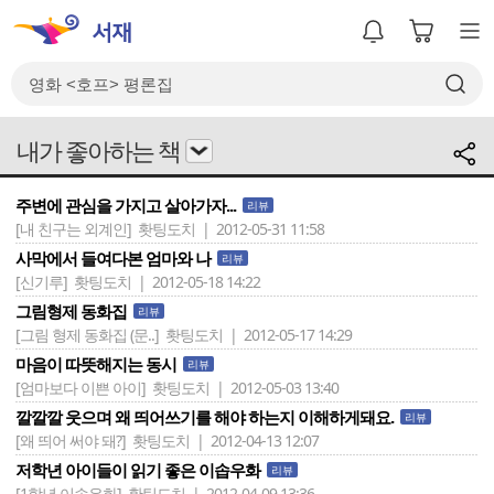
내가 좋아하는 책
주변에 관심을 가지고 살아가자...
리뷰
[내 친구는 외계인]
홧팅도치 | 2012-05-31 11:58
사막에서 들여다본 엄마와 나
리뷰
[신기루]
홧팅도치 | 2012-05-18 14:22
그림형제 동화집
리뷰
[그림 형제 동화집 (문..]
홧팅도치 | 2012-05-17 14:29
마음이 따뜻해지는 동시
리뷰
[엄마보다 이쁜 아이]
홧팅도치 | 2012-05-03 13:40
깔깔깔 웃으며 왜 띄어쓰기를 해야 하는지 이해하게돼요.
리뷰
[왜 띄어 써야 돼?]
홧팅도치 | 2012-04-13 12:07
저학년 아이들이 읽기 좋은 이솝우화
리뷰
[1학년 이솝우화]
홧팅도치 | 2012-04-09 13:36