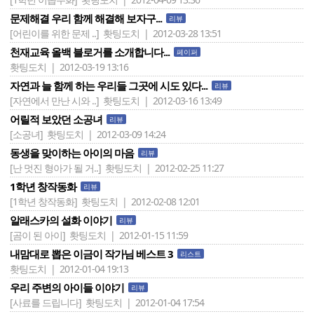
문제해결 우리 함께 해결해 보자구...
리뷰
[어린이를 위한 문제 ..]
홧팅도치 | 2012-03-28 13:51
천재교육 올백 블로거를 소개합니다...
페이퍼
홧팅도치 | 2012-03-19 13:16
자연과 늘 함께 하는 우리들 그곳에 시도 있다...
리뷰
[자연에서 만난 시와 ..]
홧팅도치 | 2012-03-16 13:49
어릴적 보았던 소공녀
리뷰
[소공녀]
홧팅도치 | 2012-03-09 14:24
동생을 맞이하는 아이의 마음
리뷰
[난 멋진 형아가 될 거..]
홧팅도치 | 2012-02-25 11:27
1학년 창작동화
리뷰
[1학년 창작동화]
홧팅도치 | 2012-02-08 12:01
알래스카의 설화 이야기
리뷰
[곰이 된 아이]
홧팅도치 | 2012-01-15 11:59
내맘대로 뽑은 이금이 작가님 베스트 3
리스트
홧팅도치 | 2012-01-04 19:13
우리 주변의 아이들 이야기
리뷰
[사료를 드립니다]
홧팅도치 | 2012-01-04 17:54