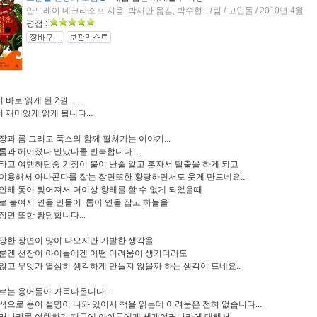
안드레이 네크라소프 지음, 박재만 옮김, 박수현 그림 / 고인돌 / 2010년 4월
평점 :
바로 읽게 된 2권......
 재미있게 읽게 됩니다...
장과 롬 그리고 푹스와 함께 펼쳐가는 이야기...
롬과 헤어졌다 만났다를 반복합니다...
타고 여행하던중 기장이 불이 난줄 알고 혼자서 탈출을 하게 되고
이용해서 아나콘다를 잡는 장면또한 황당하면서도 웃게 만드네요..
인해 돛이 찢어져서 더이상 항해를 할 수 없게 되었을때
로 붙여서 연을 만들어 롬이 연을 잡고 하늘을
장면 또한 황당합니다...
당한 장면이 많이 나오지만 기발한 생각을
룬겐 선장이 아이들에겐 어떤 어려움이 생기더라도
않고 무엇가 열심히 생각하게 만들지 않을까 하는 생각이 드네요..
르는 용어들이 가득나옵니다...
석으로 용어 설명이 나와 있어서 책을 읽는데 어려움은 전혀 없습니다...