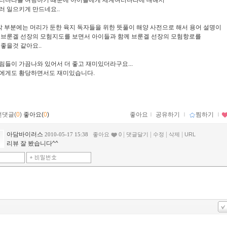
러나라를 여행하기 때문에 아이들에게 세계여러나라에 대해서
러 일으키게 만드네요..
막 부분에는 머리가 둔한 육지 독자들을 위한 뜻풀이 해양 사전으로 해서 용어 설명이
 브룬겔 선장의 모험지도를 보면서 아이들과 함께 브룬겔 선장의 모험항로를
 좋을것 같아요..
림들이 가끔나와 있어서 더 좋고 재미있더라구요...
에게도 황당하면서도 재미있습니다.
먼댓글(
0
)
좋아요(
0
)
좋아요
ｌ
공유하기
ｌ
찜하기
ｌ
아담바이러스
|
|
|
|
2010-05-17 15:38
좋아요
0
댓글달기
수정
삭제
URL
리뷰 잘 봤습니다^^