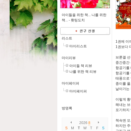
아이들을 위한 책... 나를 위한
책... -
홧팅도치
리스트
1권에 이어 
마이리스트
1권보다 더
브룬겔 선
마이리뷰
중간중간 
아이들 책 리뷰
항공기를 
나를 위한 책 리뷰
항공기를 
태풍으로 
마이페이퍼
종이를 풀
날아가는 
마이페이퍼
이렇게 황
해내는 브
방명록
포기하지 
책속엔 모
2026
8
하지만 주
S
M
T
W
T
F
S