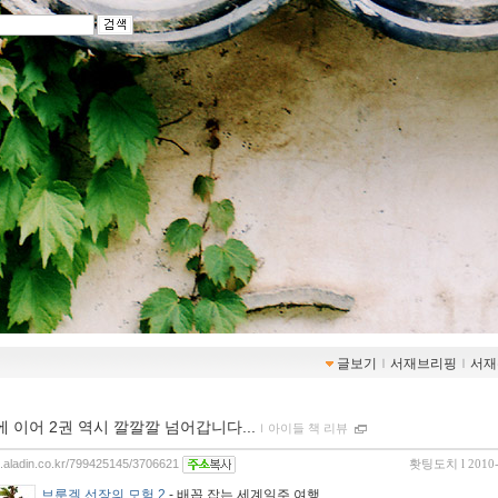
글보기
ｌ
서재브리핑
ｌ
서재
에 이어 2권 역시 깔깔깔 넘어갑니다...
ｌ
아이들 책 리뷰
og.aladin.co.kr/799425145/3706621
홧팅도치
l 2010
브룬겔 선장의 모험 2
- 배꼽 잡는 세계일주 여행