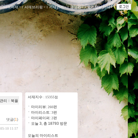
나의서재
ｌ
서재브리핑
ｌ
서재관리
ｌ
글쓰기
ｌ
즐겨찾는 서재
ｌ
서재지수
: 15355점
관리
ｌ
북플
마이리뷰:
편
260
마이리스트:
편
3
마이페이퍼:
편
2
댓글(
1
)
오늘 3, 총 18793 방문
-05-10 11:57
오늘의 마이리스트