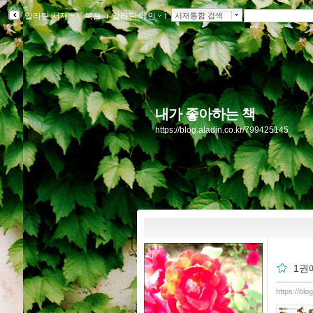
알라딘 서재
ｌ
북플
ｌ
알라딘 메인
ｌ
서재통합 검색
내가 좋아하는 책
https://blog.aladin.co.kr/799425145
1권
https://bl