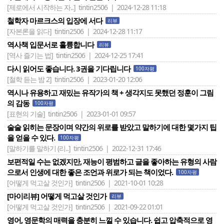
[제로에서 시작하는 자..]
tintin2506 | 2024-12-28 11:18
철학자 마르크스의 입장에 서다
리뷰
[자본론을 읽다]
tintin2506 | 2024-12-28 11:17
역사책 입문서로 훌륭합니다
리뷰
[역사 즐기는 법]
tintin2506 | 2024-12-25 17:41
다시 읽어도 좋습니다. 3권을 기다립니다
100자평
[철학 듣는 밤 2]
tintin2506 | 2023-01-20 12:06
역시나 유용하고 재밌는 유작가의 책 + 생각지도 못했던 정훈이 그림
의 감동
100자평
[표현의 기술]
tintin2506 | 2023-01-01 09:57
술술 읽히는 문장이며 약간의 위로를 받았고 말하기에 대한 몇가지 팁
을 얻을 수 있다.
100자평
[말하기를 말하기 (리..]
tintin2506 | 2022-12-31 17:46
보편적일 수는 없겠지만, 재능이 평범하고 글을 좋아하는 유형의 사람
으로서 인생에 대한 좋은 조언과 위로가 되는 책이었다.
100자평
[어떻게 먹고살 것인가]
tintin2506 | 2021-10-01 10:28
[마이리뷰] 어떻게 먹고살 것인가
리뷰
[어떻게 먹고살 것인가]
tintin2506 | 2021-09-22 01:01
영어, 영문학의 매력을 충분히 느낄 수 있습니다. 쉽고 압축적으로 영