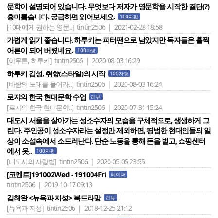
문학이 설명되어 있습니다. 무엇보다 저자가 영문학을 시작한 결단(?)
흥미롭습니다. 궁금하면 읽어보세요.
100자평
[10대에게 권하는 영문..]
tintin2506 | 2021-02-28 18:58
가볍게 읽기 좋습니다. 하루키는 피터팬으로 남았지만 독자들은 훌쩍
어른이 되어 버렸네요.
100자평
[아무튼, 하루키]
tintin2506 | 2020-08-03 16:29
하루키 감성, 취향(스타일)의 시작
100자평
[바람의 노래를 들어라..]
tintin2506 | 2020-08-03 16:24
로쟈의 한국 현대문학 수업
리뷰
[로쟈의 한국 현대문학..]
tintin2506 | 2020-07-31 15:24
대도시 서울을 살아가는 성소수자의 모습을 구체적으로, 생생하게 그
린다. 주인공이 성소수자라는 설정만 제외하면, 평범한 현대인들의 일
상이 소설속에서 소드러난다. 단순 노동을 통해 돈을 벌고, 쇼핑센터
에서 옷..
100자평
[대도시의 사랑법]
tintin2506 | 2020-05-05 23:55
[코멘트]191002Wed - 191004Fri
페이퍼
tintin2506 | 2019-10-17 09:13
김해완 <뉴욕과 지성> 북드라망
리뷰
[뉴욕과 지성]
tintin2506 | 2018-12-25 21:12