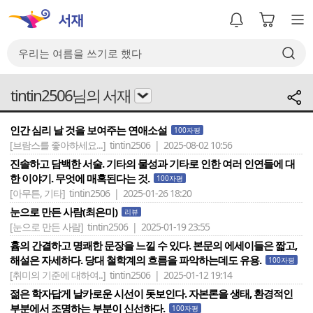
tintin2506님의 서재
인간 심리 날 것을 보여주는 연애소설
100자평
[브람스를 좋아하세요...]
tintin2506 | 2025-08-02 10:56
진솔하고 담백한 서술. 기타의 물성과 기타로 인한 여러 인연들에 대
한 이야기. 무엇에 매혹된다는 것.
100자평
[아무튼, 기타]
tintin2506 | 2025-01-26 18:20
눈으로 만든 사람(최은미)
리뷰
[눈으로 만든 사람]
tintin2506 | 2025-01-19 23:55
흄의 간결하고 명쾌한 문장을 느낄 수 있다. 본문의 에세이들은 짧고,
해설은 자세하다. 당대 철학계의 흐름을 파악하는데도 유용.
100자평
[취미의 기준에 대하여..]
tintin2506 | 2025-01-12 19:14
젊은 학자답게 날카로운 시선이 돗보인다. 자본론을 생태, 환경적인
부분에서 조명하는 부분이 신선하다.
100자평