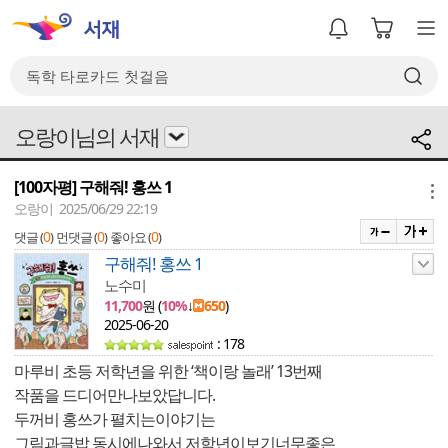
오랑이님의 서재
[100자평] 구해줘! 홍쓰 1
메뉴
오랑이 2025/06/29 22:19
0
0
0
댓글 (
)
먼댓글 (
)
좋아요 (
)
구해줘! 홍쓰 1
노수미
11,700
원 (
10%
↓
650
)
2025-06-20
: 178
마루비 초등 저학년을 위한 ‘책이랑 놀래’ 13번째
작품을 드디어만나보았답니다.
두꺼비 홍쓰가 펼치는이야기는
그림과글밥 동시에나와서 저학년이보기너무좋은