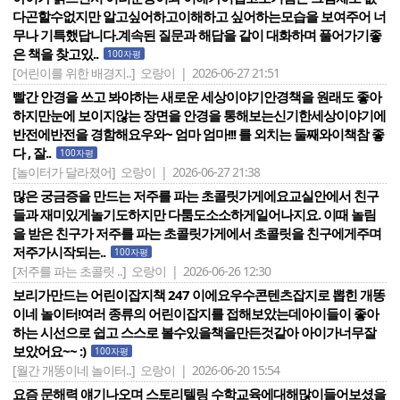
다곤할수없지만 알고싶어하고이해하고 싶어하는모습을 보여주어 너
무나 기특했답니다.계속된 질문과 해답을 같이 대화하며 풀어가기좋
은 책을 찾고있..
100자평
[어린이를 위한 배경지..]
오랑이 | 2026-06-27 21:51
빨간 안경을 쓰고 봐야하는 새로운 세상이야기안경책을 원래도 좋아
하지만눈에 보이지않는 장면을 안경을 통해보는신기한세상이야기에
반전에반전을 경함해요우와~ 엄마 엄마!!! 를 외치는 둘째와이책참 좋
다 , 잘..
100자평
[놀이터가 달라졌어]
오랑이 | 2026-06-27 21:38
많은 궁금증을 만드는 저주를 파는 초콜릿가게에요교실안에서 친구
들과 재미있게놀기도하지만 다툼도소소하게일어나지요. 이때 놀림
을 받은 친구가 저주를 파는 초콜릿가게에서 초콜릿을 친구에게주며
저주가시작되는..
100자평
[저주를 파는 초콜릿 ..]
오랑이 | 2026-06-26 12:30
보리가만드는 어린이잡지책 247 이에요우수콘텐츠잡지로 뽑힌 개똥
이네 놀이터!여러 종류의 어린이잡지를 접해보았는데아이들이 좋아
하는 시선으로 쉽고 스스로 볼수있을책을만든것같아 아이가너무잘
보았어요~~ :)
100자평
[월간 개똥이네 놀이터..]
오랑이 | 2026-06-20 15:54
요즘 문해력 얘기나오며 스토리텔링 수학교육에대해많이들어보셨을