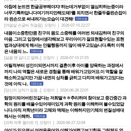
아침에 눈뜨면 한글공부해야지! 하는데거부없이 열심히하는중이라
너무기특하답니다여기까지만해도돼?를 외치면서 한줄두줄왼손잡이
라 왼손으로 써내려가는모습이 대견해!
100자평
[여덟살 손글씨 첫걸음]
오랑이 | 2026-07-10 22:27
내몸이소중한만큼 친구의 몸도 소중해를 여러번 되새김하며 친구의
마음 .그리고 입장에서생각해보고 우리아이가 잘표현할수있는 표현
법과상대에게 해서는 안될행동까지 많이 배우고있습니다.특히 이책
은 내몸의 느..
100자평
[싫을 땐 싫다고 말해..]
오랑이 | 2026-07-10 21:55
어릴적부터 성인이되면서까지 결혼이후 아이를 양육하는 과정에서
까지 나의 역할은 새로운 경험을 통해 배워가고있어요.이 역할을 잘
해소하고싶지만 가끔 내면의 상처를 긁히고 다치며 배워가고있다는
것에 아직 나..
100자평
[당신의 상처가 말을 ..]
오랑이 | 2026-06-28 22:01
탐정이되어버린것같다는 저희딸ㅎㅎ추리하며 찾아보고 중간중간 과
학의 원리를 배울수있어재미있게 과학 원리를 이해하며 볼수있었답
니다.아직 저학년이라 고체와 액체는 이해하지만기체의 변질성에대
해서는 이해하..
100자평
[과학 덕후 젤라토 1]
오랑이 | 2026-06-27 22:04
아이가 읽으면서 어려운용어와 이해가어렵고보기힘든 그림체도 없