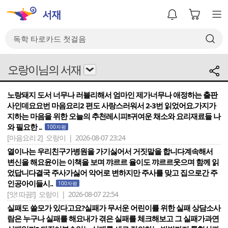
오랑이님의 서재
노랑돼지 도서 너무나 러블리해서 엄마인 제가너무나 애정하는 출판
사인데요요번 마음요리2 편도 사랑스러워서 2-3번 읽었어요.가지가
지하는 마음을 위한 오늘의 추천레시피!!귀여운 채소와 요리재료들 나
와 필요한 ..
100자평
[마음요리 2]
오랑이 | 2026-08-07 23:24
열이나는 우리친구가병원을 가기싫어서 거짓말을 합니다계속해서
변신을 해요윤이는 이책을 보며 꺄르르 율이도 꺄르르웃으며 함께 읽
었답니다결국 주사가싫어 악어로 변하지만 주사를 맞고 집으로간 주
인공아이들시..
100자평
[앗! 따끔!]
오랑이 | 2026-08-07 22:54
실패도 쓸모가 있다고요?실패가 무서운 어린이를 위한 실패 상담소사
람은 누구나 실패를 해요내가 겪은 실패를 체크해보고 그 실패가과연