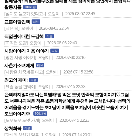
실패일까? 되짚어볼수있는 실패를 새로 정의하는 방법까지 툰형식과
활동지를
100자평
[실패도 쓸모가 있다고..]
오랑이 | 2026-08-07 22:45
교훈이담긴책
리뷰
[작은 턱]
오랑이 | 2026-08-03 22:54
직업관에대한 도감책
리뷰
[IT 직업 도감]
오랑이 | 2026-08-03 22:40
사랑이야기 마음 이야기
리뷰
[망한 사랑 이야기]
오랑이 | 2026-07-30 23:16
사춘기소녀에게
리뷰
[사랑은 체중계를 타고]
오랑이 | 2026-07-15 22:58
최고의 재미!
리뷰
[요술 동물 판박이]
오랑이 | 2026-07-15 22:38
완벽하지않아도 나는특별해!덜 익은 도넛 반죽의 모험이야기♡그림
도 너무나귀여운 책은 초등저학년에게 추천하는 도서랍니다~선택의
어려움을 겪기도하는 초2 딸이 이책을보며많이 비슷한 모습이 여기
도넛이야기주..
100자평
[도우도우 도넛 가게]
오랑이 | 2026-07-15 22:23
상처회복
리뷰
[당신의 상처가 말을 ..]
오랑이 | 2026-07-14 20:01