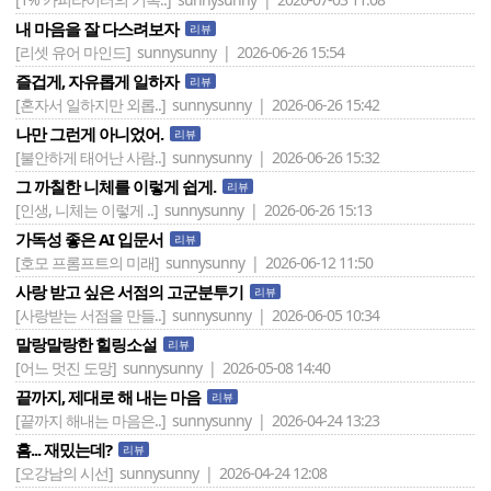
내 마음을 잘 다스려보자
리뷰
[리셋 유어 마인드]
sunnysunny | 2026-06-26 15:54
즐겁게, 자유롭게 일하자
리뷰
[혼자서 일하지만 외롭..]
sunnysunny | 2026-06-26 15:42
나만 그런게 아니었어.
리뷰
[불안하게 태어난 사람..]
sunnysunny | 2026-06-26 15:32
그 까칠한 니체를 이렇게 쉽게.
리뷰
[인생, 니체는 이렇게 ..]
sunnysunny | 2026-06-26 15:13
가독성 좋은 AI 입문서
리뷰
[호모 프롬프트의 미래]
sunnysunny | 2026-06-12 11:50
사랑 받고 싶은 서점의 고군분투기
리뷰
[사랑받는 서점을 만들..]
sunnysunny | 2026-06-05 10:34
말랑말랑한 힐링소설
리뷰
[어느 멋진 도망]
sunnysunny | 2026-05-08 14:40
끝까지, 제대로 해 내는 마음
리뷰
[끝까지 해내는 마음은..]
sunnysunny | 2026-04-24 13:23
흠... 재밌는데?
리뷰
[오강남의 시선]
sunnysunny | 2026-04-24 12:08