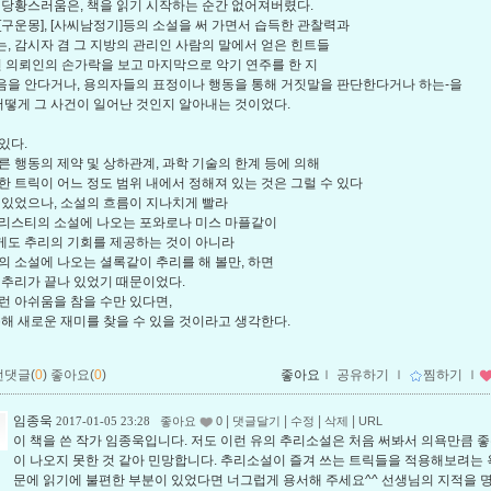
 당황스러움은, 책을 읽기 시작하는 순간 없어져버렸다.
[구운몽], [사씨남정기]등의 소설을 써 가면서 습득한 관찰력과
, 감시자 겸 그 지방의 관리인 사람의 말에서 얻은 힌트들
면 의뢰인의 손가락을 보고 마지막으로 악기 연주를 한 지
을 안다거나, 용의자들의 표정이나 행동을 통해 거짓말을 판단한다거나 하는-을
 어떻게 그 사건이 일어난 것인지 알아내는 것이었다.
있다.
른 행동의 제약 및 상하관계, 과학 기술의 한계 등에 의해
한 트릭이 어느 정도 범위 내에서 정해져 있는 것은 그럴 수 있다
 있었으나, 소설의 흐름이 지나치게 빨라
리스티의 소설에 나오는 포와로나 미스 마플같이
도 추리의 기회를 제공하는 것이 아니라
의 소설에 나오는 셜록같이 추리를 해 볼만, 하면
 추리가 끝나 있었기 때문이었다.
런 아쉬움을 참을 수만 있다면,
통해 새로운 재미를 찾을 수 있을 것이라고 생각한다.
먼댓글(
0
)
좋아요(
0
)
좋아요
ｌ
공유하기
ｌ
찜하기
ｌ
임종욱
|
|
|
|
2017-01-05 23:28
좋아요
0
댓글달기
수정
삭제
URL
이 책을 쓴 작가 임종욱입니다. 저도 이런 유의 추리소설은 처음 써봐서 의욕만큼 
이 나오지 못한 것 같아 민망합니다. 추리소설이 즐겨 쓰는 트릭들을 적용해보려는 
문에 읽기에 불편한 부분이 있었다면 너그럽게 용서해 주세요^^ 선생님의 지적을 