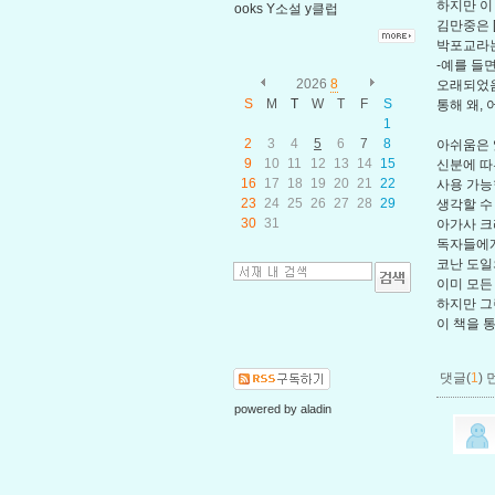
하지만 이
ooks
Y소설
y클럽
김만중은 
박포교라는
-예를 들
2026
8
오래되었음
S
M
T
W
T
F
S
통해 왜,
1
2
3
4
5
6
7
8
아쉬움은 
9
10
11
12
13
14
15
신분에 따
16
17
18
19
20
21
22
사용 가능
23
24
25
26
27
28
29
생각할 수
30
31
아가사 크
독자들에게
코난 도일
이미 모든
하지만 그
이 책을 
댓글(
1
)
powered by
aladin