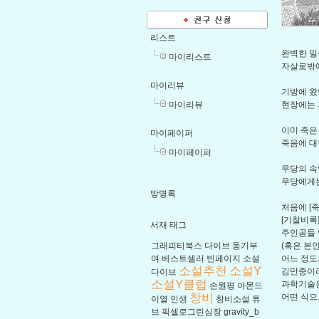
리스트
완벽한 밀
마이리스트
자살로밖에
마이리뷰
기방에 왔
마이리뷰
현장에는 
이미 죽은
마이페이퍼
죽음에 대
마이페이퍼
무당의 속
무당에게는
방명록
처음에 [
[기찰비록
서재 태그
주인공들 
그래피티북스
다이브
동기부
(혹은 본
여
베스트셀러
빈페이지
소설
어느 정도
소설추천
소설Y
김만중이라
다이브
소설Y클럽
과학기술은
손원평
아몬드
창비
어떤 식으
이열
인생
창비소설
튜
브
픽셀로그린심장
gravity_b