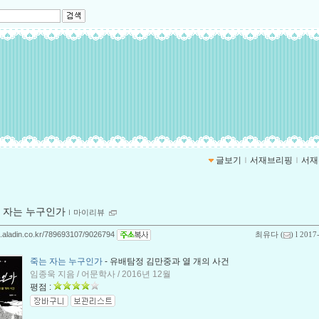
글보기
ｌ
서재브리핑
ｌ
서재
 자는 누구인가
ｌ
마이리뷰
og.aladin.co.kr/789693107/9026794
최유다
(
) l 2017
죽는 자는 누구인가
- 유배탐정 김만중과 열 개의 사건
임종욱 지음 / 어문학사 / 2016년 12월
평점 :