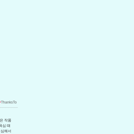
ThanksTo
좋은 작품
욕심 때
명심해서