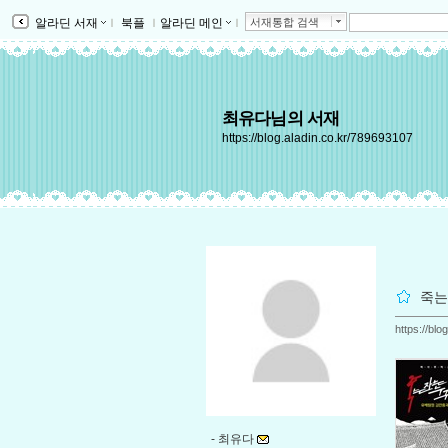
알라딘 서재
ｌ
북플
ｌ
알라딘 메인
ｌ
서재통합 검색
최유다님의 서재
https://blog.aladin.co.kr/789693107
죽는
https://bl
-
최유다