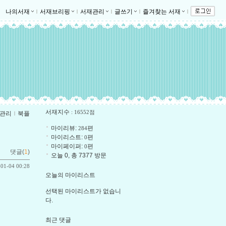
나의서재
ｌ
서재브리핑
ｌ
서재관리
ｌ
글쓰기
ｌ
즐겨찾는 서재
ｌ
서재지수
: 16552점
관리
ｌ
북플
마이리뷰:
편
284
마이리스트:
편
0
마이페이퍼:
편
0
댓글(
1
)
오늘 0, 총 7377 방문
-01-04 00:28
오늘의 마이리스트
선택된 마이리스트가 없습니
다.
최근 댓글