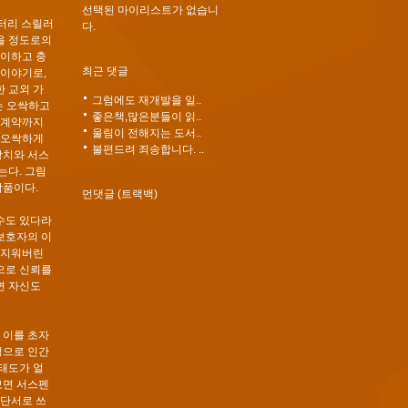
선택된 마이리스트가 없습니
스터리 스릴러
다.
없을 정도로의
기이하고 충
최근 댓글
 이야기로,
 교외 가
그럼에도 재개발을 일..
는 오싹하고
좋은책,많은분들이 읽..
 계약까지
울림이 전해지는 도서..
 오싹하게
불편드려 죄송합니다. ..
장치와 서스
는다. 그림
작품이다.
먼댓글 (트랙백)
 수도 있다라
 보호자의 이
 지워버린
으로 신뢰를
면 자신도
 이를 초자
정으로 인간
 태도가 얼
보면 서스펜
 단서로 쓰