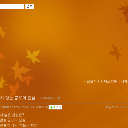
글보기
ｌ
서재브리핑
ｌ
서재
지 않는 공포의 진실!
ｌ
마이페이퍼
og.aladin.co.kr/767863136/17380315
쭈양뽀야
l 2026
속에 숨은 진실은?
 않는 공포의 진실!
 르쿨락 작가 ‘히든 픽처스‘