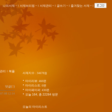
나의서재
ｌ
서재브리핑
ｌ
서재관리
ｌ
글쓰기
ｌ
즐겨찾는 서재
ｌ
관리
ｌ
북플
서재지수
: 34678점
마이리뷰:
편
460
마이리스트:
편
0
댓글(
0
)
마이페이퍼:
편
430
-07-08 12:14
오늘 164, 총 22284 방문
오늘의 마이리스트