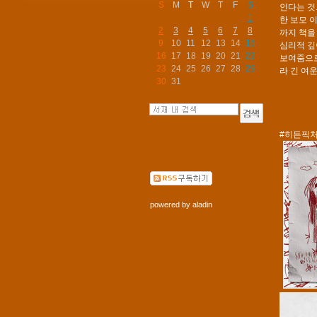
S
M
T
W
T
F
S
인다는 것
1
한 보모 
2
3
4
5
6
7
8
까지 책을
9
10
11
12
13
14
15
심리적 깊
16
17
18
19
20
21
22
보여줌으로
23
24
25
26
27
28
29
라 긴 여
30
31
#히든픽처
powered by
aladin