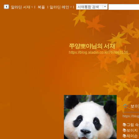
알라딘 서재
ｌ
북플
ｌ
알라딘 메인
ｌ
서재통합 검색
쭈양뽀야님의 서재
https://blog.aladin.co.kr/767863136
보이
https://bl
📚그림 
📚보이지
📚제이슨