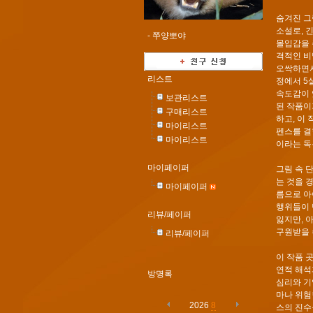
숨겨진 그
소설로, 
-
쭈양뽀야
몰입감을 
격적인 비
오싹하면서
리스트
정에서 5
속도감이 
보관리스트
된 작품이
구매리스트
하고, 이
마이리스트
펜스를 결
마이리스트
이라는 독
마이페이퍼
그림 속 
는 것을 
마이페이퍼
름으로 아
행위들이 
리뷰/페이퍼
잃지만, 
구원받을 
리뷰/페이퍼
이 작품 
연적 해석
방명록
심리와 기
마나 위험
2026
8
스의 진수