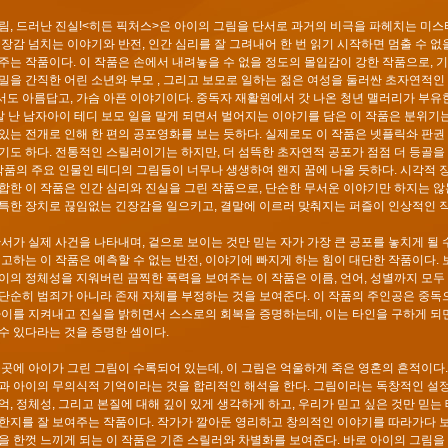
림, 드러난 진실!<히든 픽처스>은 아이의 그림을 단서로 과거의 비극을 파헤치는 미
긴장감 넘치는 이야기와 반전, 인간 심리를 잘 그려내어 한 번 읽기 시작하면 멈출 수 
주는 작품이다. 이 작품은 손에서 내려놓을 수 없을 정도의 몰입감이 강한 작품으로, 
밀을 간직한 어린 소년와 부모 , 그리고 보모로 일하는 젊은 여성을 둘러싼 초자연적인
도 아름답고, 가슴 아픈 이야기이다. 중독자 재활원에서 갓 나온 청년 맬러리가 부유한
살 난 남자아이 테디 보모 일을 맡게 되면서 벌어지는 이야기를 담은 이 작품은 분위기
있는 전개로 인해 한 편의 공포영화를 보는 듯하다. 실제로도 이 작품은 넷플릭솨 판권
기도 하다. 전통적인 스릴러이기는 하지만, 더 섬뜩한 초자연적 공포가 점점 더 등골을
 작품의 주요 인물인 테디의 그림들이 너무나 생생하여 왠지 꿈에 나올 듯하다. 시각적 
합한 이 작품은 인간 심리와 진실을 그린 작품으로, 단순한 무서운 이야기만 하지는 않
특한 장치로 끊임없는 긴장감을 일으키고, 결말에 이르러 맞춰지는 퍼즐이 인상적인 
단서가 실제 사건을 나타내며, 겉으로 보이는 것만 믿는 자가 가장 큰 공포를 놓치게 될
경고하는 이 작품은 예측할 수 없는 반전, 이야기에 빠지게 하는 힘이 대단한 작품이다.
이의 정체성을 지워버린 끔찍한 폭력을 보여주는 이 작품은 이름, 언어, 성별까지 모두
단순히 범죄가 아니라 존재 자체를 부정하는 것을 보여준다. 이 작품의 주인공은 중독
아이를 지켜내고 진실을 밝히면서 스스로의 회복을 증명하는데, 이는 타인을 구하게 되
수 있다라는 것을 증명한 셈이다.
곳곳에 아이가 그린 그림이 수록되어 있는데, 이 그림은 억울하게 죽은 영혼의 흔적이다.
과 아이의 무의식적 기억이라는 것을 합리적인 해석을 한다. 그림이라는 독창적인 설
억, 정체성, 그리고 본질에 대해 깊이 있게 생각하게 하고, 우리가 믿고 싶은 것만 믿는
한지를 잘 보여주는 작품이다. 작가가 깔아둔 영리하고 창의적인 이야기를 따라가다 
을 한껏 느끼게 되는 이 작품은 기존 스릴러와 차별화를 보여준다. 바로 아이의 그림을