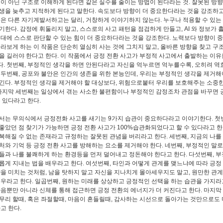
정이 아닌 구조로 이해하게 된다면 같은 실수를 줄이는 방법이 된다라는 것. 잘못된 방
생을 늦추고 지적하게 된다고 말한다. 속도보다 방향이 더 중요한다라는 것을 강조하고
품은 다른 자기계발서하고는 달리, 거창하게 이야기하지 않는다. 누구나 적용할 수 있는
기한다. 감정에 휘둘리지 말고, 스스로의 사고 패턴을 점검하게 만들고, AI 와 정보가
시대에 스스로 판단할 수 있는 힘이 더 중요하다라는 것을 강조한다. 노력보다 방향이 중
바라보게 하는 이 작품은 단순히 열심히 사는 것에 그치지 말고, 올바른 방향을 찾고 구
을 길러야 한다고 한다. 이 작품에서 긍정 전환 사고가 부정적 사고에서 출발하는 이유
. 첫번째, 부정적인 생각을 하면 안된다라고 자신을 억누르면 억누를수록, 오히려 역
 두번째, 공포와 불안은 인간의 생존을 위한 본능인데, 우리는 부정적인 생각을 제거해
긴다. 부정적인 생각을 제거해야 할 대상보다, 위험으로붙터 우리를 보호해주는 소중
 마지막 세번째는 일상에서 겪는 사소한 불편함이나 부정적인 감정조차 관점을 바꾸면 
수 있다라고 한다.
서는 무의식에서 긍정전화 사고를 새기는 9가지 습관이 중요하다라고 이야기한다. 첫번
좋았던 점 찾기가 가능하면 긍정 전환 사고가 100%습관화되었다고 할 수 있다라고 한
복해질 수 없는 존재라고 규정하는 잘못된 관념을 버리라고 한다. 세번째, 지금의 나를
처와 기억 등 긍정 전환 사고를 방해하는 요소를 제거해야 한다. 네번째, 부정적인 말
들과 나를 불쾌하게 하는 환경등을 먼저 덜어내고 정돈해야 한다고 한다. 다섯번째, 부
롭게 지내는 법을 배우라고 한다. 여섯번째, 타인과 어떻게 관계를 맺느냐에 따라 긍정
향을 미치는 것처럼, 남을 탓하지 말고 자신을 지나치게 몰아세우지도 말고, 원만한 관
키우라고 한다. 일곱번째, 원하는 미래를 상상하고 긍정적인 선택을 하는 습관을 가지라고
마음뿐만 아니라 신체를 통해 접근하면 긍정 전환의 에너지가 더 커진다고 한다. 마지막
무리 할때, 혹은 좌절할때, 마음이 흔들릴때, 감사하는 시선으로 돌아가는 것만으로도 
고 한다.