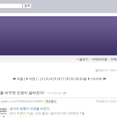
글보기
ｌ
서재브리핑
ｌ
서재
펼쳐보기
5개
처음 |
이전 |
1
|
2
|
3
|
4
|
5
|
6
|
7
|
8
|
9
|
10
|
다음
|
마지막
을 바꾸면 인생이 달라진다!
ｌ
마이페이퍼
og.aladin.co.kr/767863136/17436997
쭈양뽀야
l 2026
생각의 방향이 인생을 바꾼다
와다 히로미 지음, 신찬 옮김 / 밀리언서재 / 2026년 7월