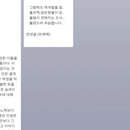
그럼에도 재개발을 일..
좋은책,많은분들이 읽..
울림이 전해지는 도서..
불편드려 죄송합니다. ..
먼댓글 (트랙백)
로잡힌 이들을
품이다. 이
 있다는 것
 만든 결과
은 부정을 억
별한 운을
로운 습관이
트에 대해
 노력보다
품은 인생은
것보다 그
다고 이야기