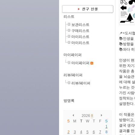
리스트
보관리스트
구매리스트
📌<도서협
마이리스트
📚인생을
마이리스트
📚방향을
📚와다 
마이페이퍼
인생이 왠
마이페이퍼
위한 자기
작품은 총
리뷰/페이퍼
을 뇌습관
에 대해 
리뷰/페이퍼
누르는 것
가진 사람
정착되는 
방명록
설명한다.
이 작품은
2026
8
방향이고,
S
M
T
W
T
F
S
결국 생각
1
결과를 만
2
3
4
5
6
7
8