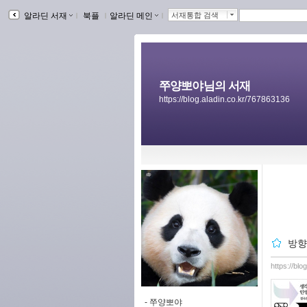
알라딘 서재
ｌ
북플
ｌ
알라딘 메인
ｌ
서재통합 검색
쭈양뽀야님의 서재
https://blog.aladin.co.kr/767863136
방향
https://bl
-
쭈양뽀야