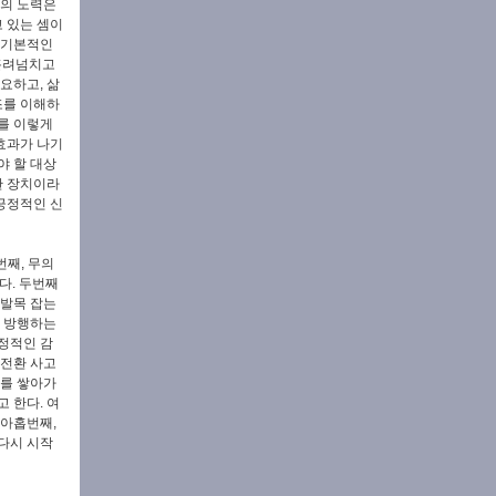
향의 노력은
 있는 셈이
 기본적인
 흘려넘치고
요하고, 삶
조를 이해하
를 이렇게
효과가 나기
야 할 대상
한 장치이라
긍정적인 신
째, 무의
다. 두번째
 발목 잡는
로 방행하는
정적인 감
 전환 사고
계를 쌓아가
 한다. 여
 아홉번째,
다시 시작