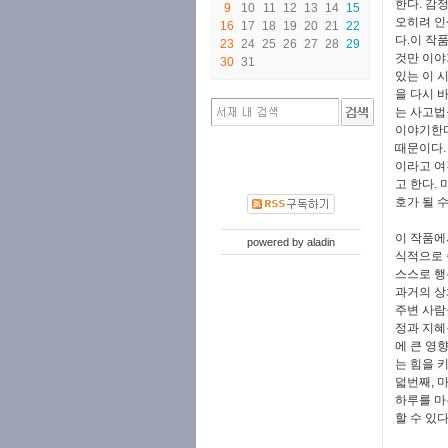
한다. 감
9
10
11
12
13
14
15
오히려 인
16
17
18
19
20
21
22
다.이 작
23
24
25
26
27
28
29
것만 이야
30
31
있는 이 
을 다시 
는 사고법
이야기한다
때문이다.
이라고 여
고 한다.
호가 될 
이 작품에
powered by
aladin
식적으로 
스스로 행
과거의 상
주변 사람
정과 지혜
에 큰 영
는 힘을 
덟번째, 
하루를 마
할 수 있다