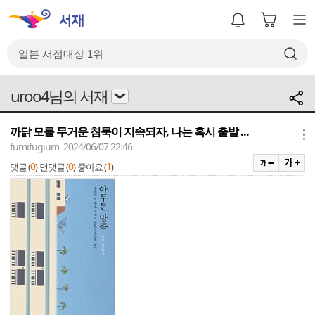
uroo4님의 서재
까닭 모를 무거운 침묵이 지속되자, 나는 혹시 출발 ...
메뉴
fumifugium 2024/06/07 22:46
0
0
1
댓글 (
)
먼댓글 (
)
좋아요 (
)