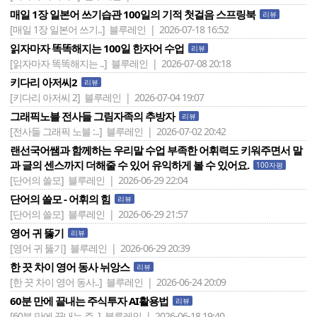
매일 1장 일본어 쓰기습관 100일의 기적 첫걸음 스프링북
리뷰
[매일 1장 일본어 쓰기..]
블루레인 | 2026-07-18 16:52
읽자마자 똑똑해지는 100일 한자어 수업
리뷰
[읽자마자 똑똑해지는 ..]
블루레인 | 2026-07-08 20:18
키다리 아저씨2
리뷰
[키다리 아저씨 2]
블루레인 | 2026-07-04 19:07
그래픽노블 전사들 그림자족의 추방자
리뷰
[전사들 그래픽 노블 :..]
블루레인 | 2026-07-02 20:42
랜선국어쌤과 함께하는 우리말 수업 부족한 어휘력도 키워주면서 말
과 글의 센스까지 더해줄 수 있어 유익하게 볼 수 있어요.
100자평
[단어의 쓸모]
블루레인 | 2026-06-29 22:04
단어의 쓸모 - 어휘의 힘
리뷰
[단어의 쓸모]
블루레인 | 2026-06-29 21:57
영어 귀 뚫기
리뷰
[영어 귀 뚫기]
블루레인 | 2026-06-29 20:39
한 끗 차이 영어 동사 뉘앙스
리뷰
[한 끗 차이 영어 동사..]
블루레인 | 2026-06-24 20:09
60분 만에 끝내는 주식투자 AI활용법
리뷰
[60분 만에 끝내는 주..]
블루레인 | 2026-06-18 19:40