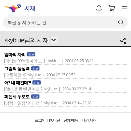
skyblue님의 서재
엄마의 자리
리뷰
[아이는 99% 엄마의 노..]
skyblue | 2004-03-25 03:11
그림의 상상력
리뷰
[으뜸 헤엄이]
skyblue | 2004-03-25 02:52
어? 내 얘긴데?!
리뷰
[엄마, 힘들 땐 울어도..]
skyblue | 2004-03-23 22:14
피렌체 두오모
리뷰
[냉정과 열정사이 - 전..]
skyblue | 2004-03-14 23:28
로그인
l
PC버전
l
전체 메뉴
l
나의 서재