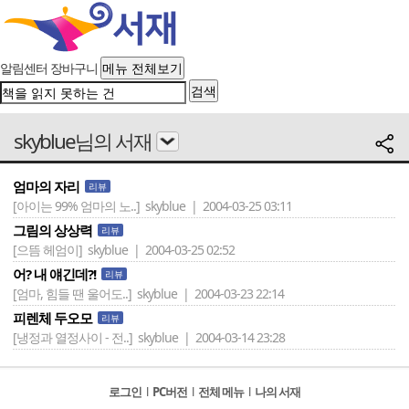
알림센터
장바구니
메뉴 전체보기
검색
skyblue님의 서재
엄마의 자리
리뷰
[아이는 99% 엄마의 노..]
skyblue | 2004-03-25 03:11
그림의 상상력
리뷰
[으뜸 헤엄이]
skyblue | 2004-03-25 02:52
어? 내 얘긴데?!
리뷰
[엄마, 힘들 땐 울어도..]
skyblue | 2004-03-23 22:14
피렌체 두오모
리뷰
[냉정과 열정사이 - 전..]
skyblue | 2004-03-14 23:28
로그인
l
PC버전
l
전체 메뉴
l
나의 서재