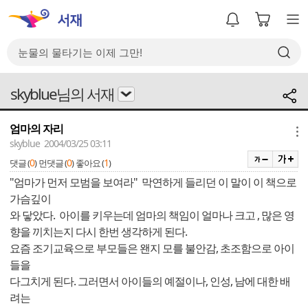
skyblue님의 서재
엄마의 자리
메뉴
skyblue 2004/03/25 03:11
0
0
1
댓글 (
)
먼댓글 (
)
좋아요 (
)
"엄마가 먼저 모범을 보여라" 막연하게 들리던 이 말이 이 책으로
가슴깊이
와 닿았다. 아이를 키우는데 엄마의 책임이 얼마나 크고 , 많은 영
향을 끼치는지 다시 한번 생각하게 된다.
요즘 조기교육으로 부모들은 왠지 모를 불안감, 초조함으로 아이
들을
다그치게 된다. 그러면서 아이들의 예절이나, 인성, 남에 대한 배
려는