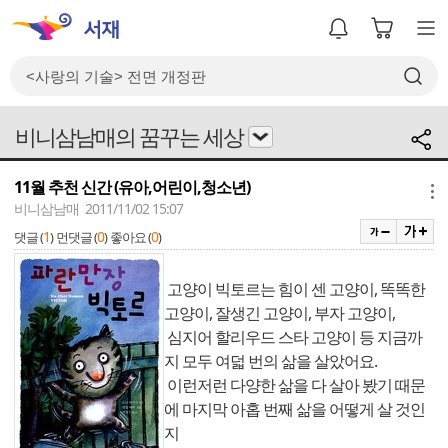
비니삼남매의 꿈꾸는 세상
11월 추천 신간 (유아,어린이,청소년)
메뉴
비니삼남매 2011/11/02 15:07
1
0
0
댓글 (
)
먼댓글 (
)
좋아요 (
)
고양이 빅토르는 힘이 센 고양이, 똑똑한
고양이, 잘생긴 고양이, 부자 고양이,
심지어 할리우드 스타 고양이 등 지금까
지 모두 여덟 번의 삶을 살았어요.
이런저런 다양한 삶을 다 살아 봤기 때문
에 마지막 아홉 번째 삶을 어떻게 살 것인
지