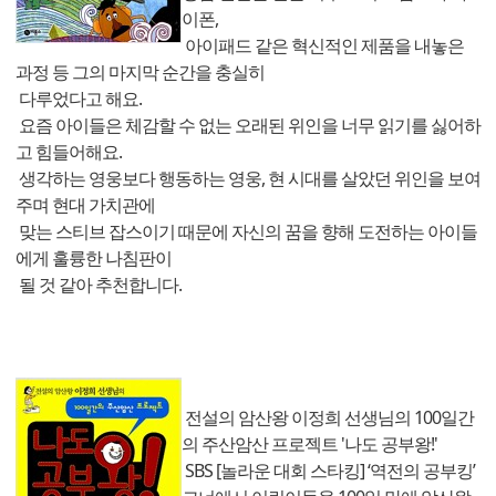
이폰,
아이패드 같은 혁신적인 제품을 내놓은
과정 등 그의 마지막 순간을 충실히
다루었다고 해요.
요즘 아이들은 체감할 수 없는 오래된 위인을 너무 읽기를 싫어하
고 힘들어해요.
생각하는 영웅보다 행동하는 영웅, 현 시대를 살았던 위인을 보여
주며 현대 가치관에
맞는 스티브 잡스이기 때문에 자신의 꿈을 향해 도전하는 아이들
에게 훌륭한 나침판이
될 것 같아 추천합니다.
전설의 암산왕 이정희 선생님의 100일간
의 주산암산 프로젝트 '나도 공부왕!'
SBS [놀라운 대회 스타킹] ‘역전의 공부킹’