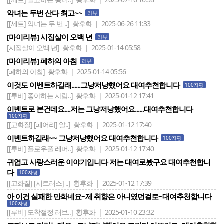
악녀는 두번 산다 최고~~
리뷰
[[세트] 악녀는 두 번 ..]
황후화 | 2025-06-26 11:33
[마이리뷰] 시집살이 오백 년
리뷰
[시집살이 오백 년]
황후화 | 2025-01-14 05:58
[마이리뷰] 폐하의 아침
리뷰
[폐하의 아침]
황후화 | 2025-01-14 05:56
이것도 이벤트하길래......그냥저냥했어요 대여추천합니다
100자평
[[루비] 좋아하는 사람..]
황후화 | 2025-01-12 17:41
이벤트로 본건데요....저는 그냥저냥했어요......대여추천합니다
100자평
[[고화질] [페어리] 알..]
황후화 | 2025-01-12 17:40
이벤트하길래~~ 그냥저냥했어요 대여추천합니다
100자평
[[루비] 플로우풀 레머..]
황후화 | 2025-01-12 17:40
귀엽고 사랑스러운 이야기입니다 저는 대여로봤구요 대여추천합니
다
100자평
[[고화질] [시트러스] ..]
황후화 | 2025-01-12 17:39
아 이건 실패한 만화네요~제 취향은 아니였던걸로~대여추천합니다
100자평
[[루비] 도착절정 러브..]
황후화 | 2025-01-10 23:32