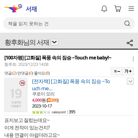
황후화님의 서재
[100자평] [고화질] 폭풍 속의 짐승 ~Touch me baby!~
메뉴
황후화 2023/12/23 14:08
2
0
8
댓글 (
)
먼댓글 (
)
좋아요 (
)
[전자책] [고화질] 폭풍 속의 짐승 ~To
uch me...
쿠로이 모리
4,000
원 (
200
)
2023-10-17
: 395
표지보고 질렀는데요~
이게 전작이 있는건지?
내용 연결이 아쉽더라고요~