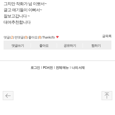
그치만 작화가 넘 이뽀서~
글고 애기들이 이뻐서~
잘보고갑니다 ~
대여추천합니다
글목록
2
0
8
댓글 (
)
먼댓글 (
)
좋아요 (
)
ThanksTo
댓글쓰기
좋아요
공유하기
찜하기
로그인
l
PC버전
l
전체 메뉴
l
나의 서재