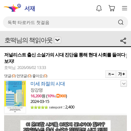
호떡님의 책읽아웃
저널리스트 출신 소설가의 시대 진단을 통해 현대 사회를 들여다
메뉴
보자!
호떡님 2026/06/02 13:33
0
0
0
댓글 (
)
먼댓글 (
)
좋아요 (
)
미세 좌절의 시대
장강명
16,200
원 (
10%
↓
900
)
2024-03-15
: 2,400