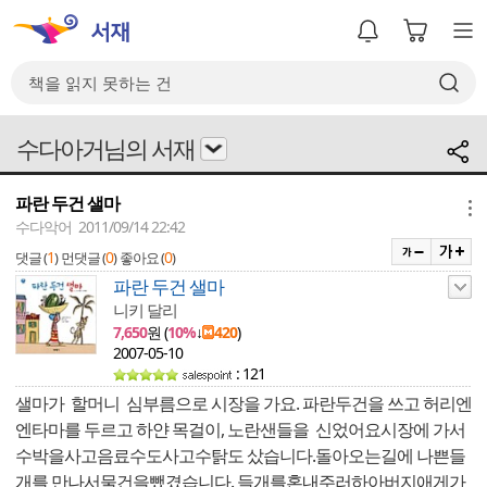
수다아거님의 서재
파란 두건 샐마
메뉴
수다악어 2011/09/14 22:42
1
0
0
댓글 (
)
먼댓글 (
)
좋아요 (
)
파란 두건 샐마
니키 달리
7,650
원 (
10%
↓
420
)
2007-05-10
: 121
샐마가 할머니 심부름으로 시장을 가요. 파란두건을 쓰고 허리엔
엔타마를 두르고 하얀 목걸이, 노란샌들을 신었어요시장에 가서
수박을사고음료수도사고수탉도 샀습니다.돌아오는길에 나쁜들
개를 만나서물건을뺐겼습니다. 들개를혼내주러하아버지애게가