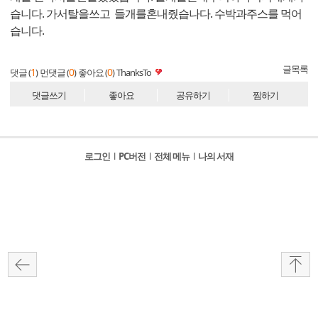
습니다. 가서탈을쓰고 들개를혼내줬습나다. 수박과주스를 먹어
습니다.
글목록
1
0
0
댓글 (
)
먼댓글 (
)
좋아요 (
)
ThanksTo
댓글쓰기
좋아요
공유하기
찜하기
로그인
l
PC버전
l
전체 메뉴
l
나의 서재