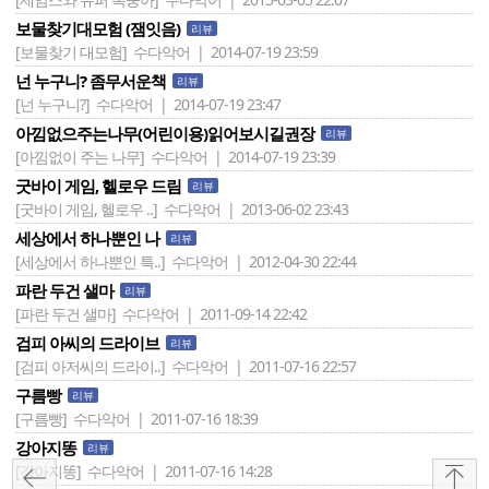
보물찾기대모험 (잼잇음)
리뷰
[보물찾기 대모험]
수다악어 | 2014-07-19 23:59
넌 누구니? 좀무서운책
리뷰
[넌 누구니?]
수다악어 | 2014-07-19 23:47
아낌없으주는나무(어린이용)읽어보시길권장
리뷰
[아낌없이 주는 나무]
수다악어 | 2014-07-19 23:39
굿바이 게임, 헬로우 드림
리뷰
[굿바이 게임, 헬로우 ..]
수다악어 | 2013-06-02 23:43
세상에서 하나뿐인 나
리뷰
[세상에서 하나뿐인 특..]
수다악어 | 2012-04-30 22:44
파란 두건 샐마
리뷰
[파란 두건 샐마]
수다악어 | 2011-09-14 22:42
검피 아씨의 드라이브
리뷰
[검피 아저씨의 드라이..]
수다악어 | 2011-07-16 22:57
구름빵
리뷰
[구름빵]
수다악어 | 2011-07-16 18:39
강아지똥
리뷰
[강아지똥]
수다악어 | 2011-07-16 14:28