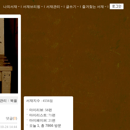
나의서재
ｌ
서재브리핑
ｌ
서재관리
ｌ
글쓰기
ｌ
즐겨찾는 서재
ｌ
관리
ｌ
북플
서재지수
: 4556점
마이리뷰:
편
58
마이리스트:
편
71
댓글(
0
)
마이페이퍼:
편
21
오늘 1, 총 7866 방문
-10-24 14:44