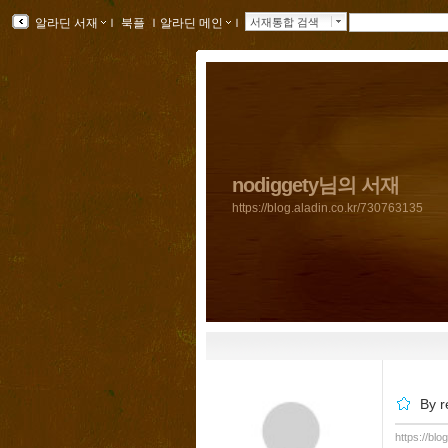
알라딘 서재
ｌ
북플
ｌ
알라딘 메인
ｌ
서재통합 검색
nodiggety님의 서재
https://blog.aladin.co.kr/730763135
By r
https://bl