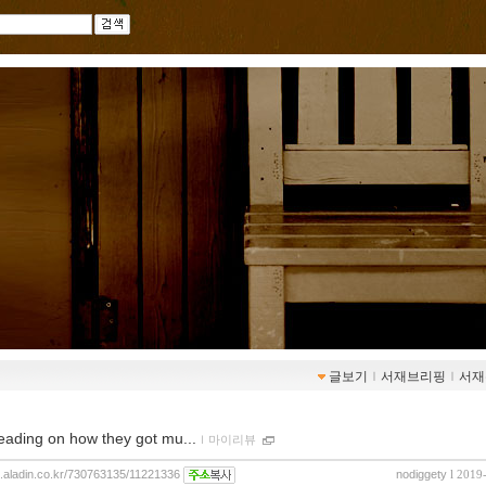
글보기
ｌ
서재브리핑
ｌ
서재
eading on how they got mu...
ｌ
마이리뷰
og.aladin.co.kr/730763135/11221336
nodiggety
l 2019