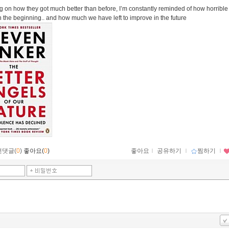
g on how they got much better than before, I’m constantly reminded of how horribl
n the beginning.. and how much we have left to improve in the future
먼댓글(
0
)
좋아요(
0
)
좋아요
ｌ
공유하기
ｌ
찜하기
ｌ