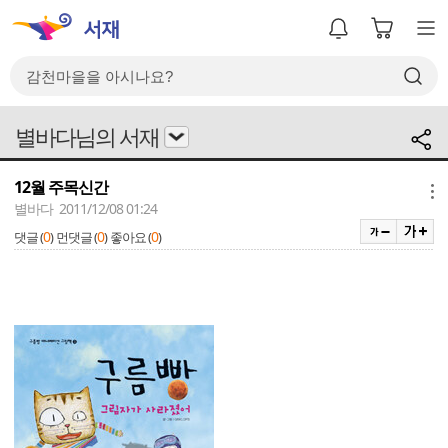
별바다님의 서재
12월 주목신간
메뉴
별바다 2011/12/08 01:24
0
0
0
댓글 (
)
먼댓글 (
)
좋아요 (
)