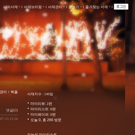
나의서재
ｌ
서재브리핑
ｌ
서재관리
ｌ
글쓰기
ｌ
즐겨찾는 서재
ｌ
관리
ｌ
북플
서재지수
: 140점
마이리뷰:
편
2
마이리스트:
편
0
댓글(
0
)
마이페이퍼:
편
0
-07-15 15:54
오늘 0, 총 266 방문
오늘의 마이리스트