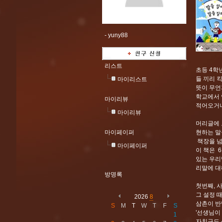
-
yuny88
리스트
초등 4학
들 끼리 
마이리스트
뜻이 무언
학교에서 
마이리뷰
적어오거나
마이리뷰
머리글에 
마이페이퍼
현하는 말을
책장을 넘
마이페이퍼
이 책은 
있는 우리
리말에 대
방명록
첫번째, 
그 설정 
2026
8
삼촌이 반
S
M
T
W
T
F
S
'선생님이
1
자친구도 