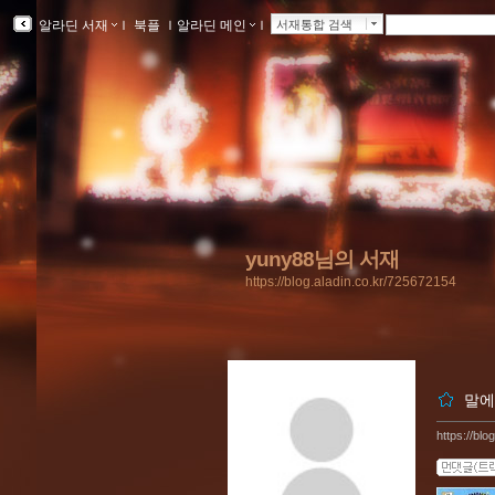
알라딘 서재
ｌ
북플
ｌ
알라딘 메인
ｌ
서재통합 검색
yuny88님의 서재
https://blog.aladin.co.kr/725672154
말에
https://bl