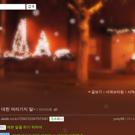
글보기
ｌ
서재브리핑
ｌ
서재
 대한 여러기지 말~
ｌ
마이리뷰
og.aladin.co.kr/725672154/7073467
yuny88
l 2014
예쁜 말을 하기 위하여