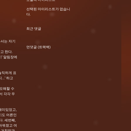
선택된 마이리스트가 없습니
다.
최근 댓글
와서는 자기
먼댓글 (트랙백)
고 한다.
기' 알림장에
 솔직하게 표
..' 하고
 오해할 수
서 각각 우
재미있었고,
야기도 어른인
. 세번째,
 바꿔졌고 여
, 거친말과