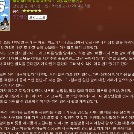
말을 알아야 말을 잘하지
ㅣ
생각을 더하면 2
강승임 글, 허지영 그림 / 책속물고기 / 2014년 6월
평점 :
구판절판
년, 초등 1학년인 우리 두 아들.. 학교에서 태권도장에서 언젠가부터 이상한 말을 배워
킥킥 거리며 하기도 하고 둘이 싸울때는 거친말도 하기 시작했다.
지도 모르면서 말이다. 그리고 바른 말을 알려줘도 하는 말이 '애들이 다 쓰는 말이야'라
언어에 대한 교육을 제대로 시켜주면 좋으련만... 그냥 '욕하지 않기','바른말 고운말 쓰
 욕하면 벌칙을 준다던지가 다인거 같았다. 그래서 이 책이 더욱 반가웠기도 했다.
보면 이런 내용이 있다.' 나쁜말, 착한 말은 따로 있지 않아... 다만 상황에 맞게 마음을
 적절하게 골라 쓰면 된단다'. 라는 글이...'그럴려면 일단 말에 대한 이해가 필요하겠지.
기기 시작했다.
6가지 이야기로 담겨 있었다. 사투리, 높임말, 말을 할때 표정과 말투의 중요성, 거친말,
말, 우리말과 외래어 이야기 그리고 부록으로 속담이야기까지... 다 일상생활을 빗대어
해 잘 이해할 수 있도록 이야기가 씌어 있어서 쉽고 재미있었다.
사투리 이야기는 표준어를 사용하는 사람이 거꾸로 경상도 사투리를 배운다는 설정이 
때문에 사투리에 대해 다른 시각으로 볼 수 있었던 것 같다. 두번째, 높임말에 대한 이
말하는 버릇을 아이들이 고친다는 이야기로 높임말을 왜 써야할지 알 수 있는 내용이다
 인기가 없는 이유'도 아이들이 선생님에게 무뚝뚝한 인상을 고치게 해서 반 분위기도
생겼다는 이야기로 말을 할때 말투, 표정, 목소리도 중요하다는 내용을 담았다. 네번째