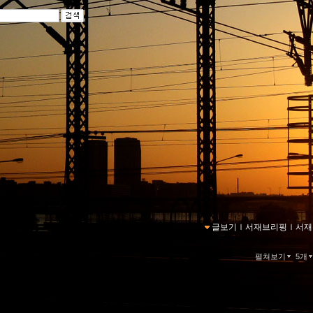
글보기
ｌ
서재브리핑
ｌ
서재
펼쳐보기
5개