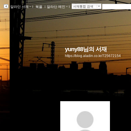
알라딘 서재
ｌ
북플
ｌ
알라딘 메인
ｌ
서재통합 검색
yuny88님의 서재
https://blog.aladin.co.kr/725672154