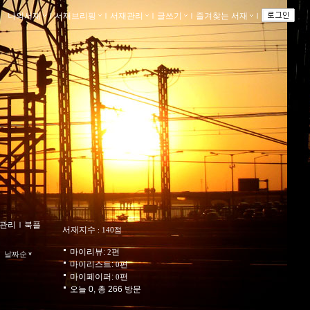
나의서재
ｌ
서재브리핑
ｌ
서재관리
ｌ
글쓰기
ｌ
즐겨찾는 서재
ｌ
관리
ｌ
북플
서재지수
: 140점
마이리뷰:
편
2
날짜순
마이리스트:
편
0
마이페이퍼:
편
0
오늘 0, 총 266 방문