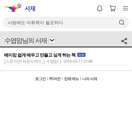
수엽맘님의 서재
베이킹 쉽게 배우고 만들고 싶게 하는 책
리뷰
[스콘.머핀.파운드케이..]
수엽맘 | 2016-05-11 01:48
로그인
l
PC버전
l
전체 메뉴
l
나의 서재