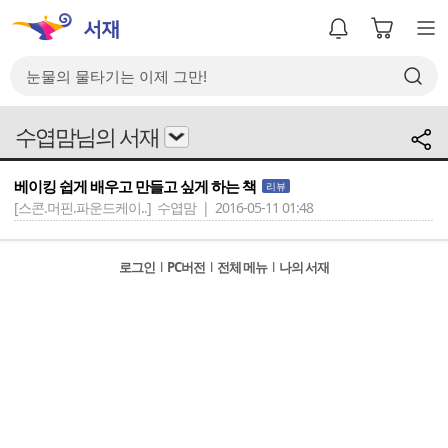
수엽맘님의 서재
베이킹 쉽게 배우고 만들고 싶게 하는 책
리뷰
[스콘.머핀.파운드케이..]
수엽맘 | 2016-05-11 01:48
로그인
l
PC버전
l
전체 메뉴
l
나의 서재