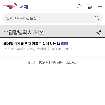
수엽맘님의 서재
베이킹 쉽게 배우고 만들고 싶게 하는 책
리뷰
[스콘.머핀.파운드케이..]
수엽맘 | 2016-05-11 01:48
로그인
l
PC버전
l
전체 메뉴
l
나의 서재