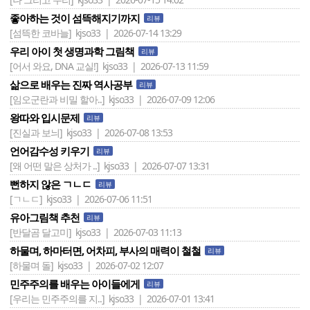
좋아하는 것이 섬뜩해지기까지
리뷰
[섬뜩한 코바늘]
kjso33 | 2026-07-14 13:29
우리 아이 첫 생명과학 그림책
리뷰
[어서 와요, DNA 교실!]
kjso33 | 2026-07-13 11:59
삶으로 배우는 진짜 역사공부
리뷰
[임오군란과 비밀 할아..]
kjso33 | 2026-07-09 12:06
왕따와 입시문제
리뷰
[진실과 보늬]
kjso33 | 2026-07-08 13:53
언어감수성 키우기
리뷰
[왜 어떤 말은 상처가 ..]
kjso33 | 2026-07-07 13:31
뻔하지 않은 ㄱㄴㄷ
리뷰
[ㄱㄴㄷ]
kjso33 | 2026-07-06 11:51
유아그림책 추천
리뷰
[반달곰 달고미]
kjso33 | 2026-07-03 11:13
하물며, 하마터면, 어차피, 부사의 매력이 철철
리뷰
[하물며 돌]
kjso33 | 2026-07-02 12:07
민주주의를 배우는 아이들에게
리뷰
[우리는 민주주의를 지..]
kjso33 | 2026-07-01 13:41