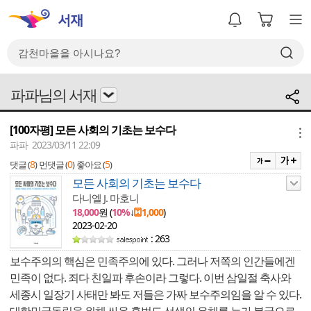
파파님의 서재
[100자평] 모든 사회의 기초는 보수다
메뉴
파파 2023/03/11 22:09
8
0
5
댓글 (
)
먼댓글 (
)
좋아요 (
)
모든 사회의 기초는 보수다
다니엘 J. 마호니
18,000
원 (
10%
↓
1,000
)
2023-02-20
: 263
보수주의의 핵심은 민족주의에 있다. 그러나 저쪽의 인간들에겐
민족이 없다. 죄다 친일파 후손이라 그렇다. 이번 삼일절 축사와
세종시 일장기 사태만 봐도 저들은 가짜 보수주의임을 알 수 있다.