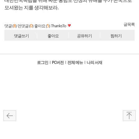
대한민국독립을 위해 싸운 홍범도 선생의 유해를 누가 본국으로
모셔왔는 지를 생각해보라.
글목록
8
0
5
댓글 (
)
먼댓글 (
)
좋아요 (
)
ThanksTo
댓글쓰기
좋아요
공유하기
찜하기
로그인
l
PC버전
l
전체 메뉴
l
나의 서재