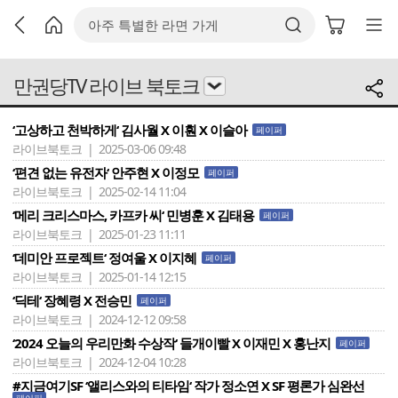
만권당TV 라이브 북토크
‘고상하고 천박하게‘ 김사월 X 이훤 X 이슬아
페이퍼
라이브북토크 | 2025-03-06 09:48
‘편견 없는 유전자‘ 안주현 X 이정모
페이퍼
라이브북토크 | 2025-02-14 11:04
‘메리 크리스마스, 카프카 씨‘ 민병훈 X 김태용
페이퍼
라이브북토크 | 2025-01-23 11:11
‘데미안 프로젝트‘ 정여울 X 이지혜
페이퍼
라이브북토크 | 2025-01-14 12:15
‘딕테‘ 장혜령 X 전승민
페이퍼
라이브북토크 | 2024-12-12 09:58
‘2024 오늘의 우리만화 수상작‘ 들개이빨 X 이재민 X 홍난지
페이퍼
라이브북토크 | 2024-12-04 10:28
#지금여기SF ‘앨리스와의 티타임‘ 작가 정소연 X SF 평론가 심완선