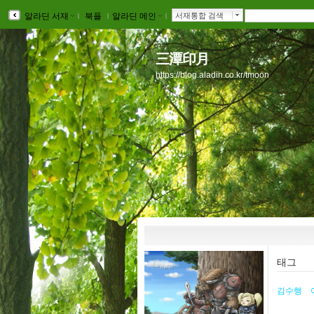
알라딘 서재
ｌ
북플
ｌ
알라딘 메인
ｌ
서재통합 검색
三潭印月
https://blog.aladin.co.kr/tmoon
태그
김수행