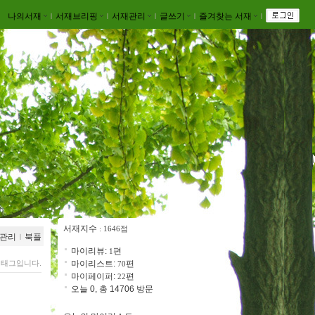
나의서재
ｌ
서재브리핑
ｌ
서재관리
ｌ
글쓰기
ｌ
즐겨찾는 서재
ｌ
서재지수
: 1646점
관리
ｌ
북플
마이리뷰:
편
1
 태그입니다.
마이리스트:
편
70
마이페이퍼:
편
22
오늘 0, 총 14706 방문