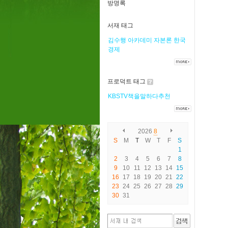
방명록
서재 태그
김수행
아카데미
자본론
한국
경제
프로덕트 태그
KBSTV책을말하다추천
2026
8
S
M
T
W
T
F
S
1
2
3
4
5
6
7
8
9
10
11
12
13
14
15
16
17
18
19
20
21
22
23
24
25
26
27
28
29
30
31