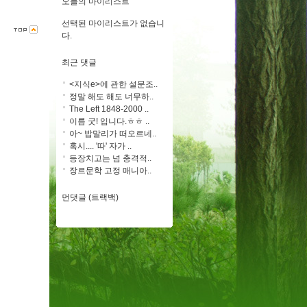
오늘의 마이리스트
선택된 마이리스트가 없습니
다.
최근 댓글
<지식e>에 관한 설문조..
정말 해도 해도 너무하..
The Left 1848-2000 ..
이름 굿! 입니다.ㅎㅎ ..
아~ 밥말리가 떠오르네..
혹시.... '따' 자가 ..
등장치고는 넘 충격적..
장르문학 고정 매니아..
먼댓글 (트랙백)