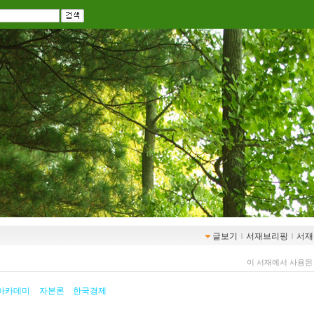
글보기
ｌ
서재브리핑
ｌ
서재
이 서재에서 사용된
아카데미
자본론
한국경제